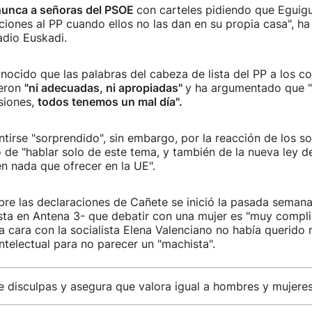
nunca a señoras del PSOE
con carteles pidiendo que Eguigu
ciones al PP cuando ellos no las dan en su propia casa", ha
adio Euskadi.
onocido que las palabras del cabeza de lista del PP a los c
ueron
"ni adecuadas, ni apropiadas"
y ha argumentado que "e
siones,
todos tenemos un mal día".
tirse "sorprendido", sin embargo, por la reacción de los soc
de "hablar solo de este tema, y también de la nueva ley de
n nada que ofrecer en la UE".
bre las declaraciones de Cañete se inició la pasada seman
sta en Antena 3- que debatir con una mujer es "muy compli
a cara con la socialista Elena Valenciano no había querido 
intelectual para no parecer un "machista".
e disculpas y asegura que valora igual a hombres y mujere