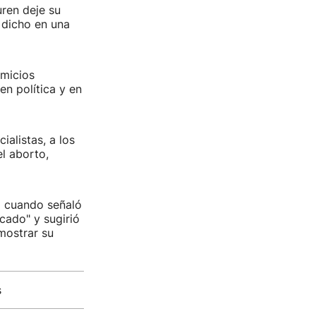
ren deje su
 dicho en una
omicios
n política y en
ialistas, a los
l aborto,
a cuando señaló
cado" y sugirió
mostrar su
s