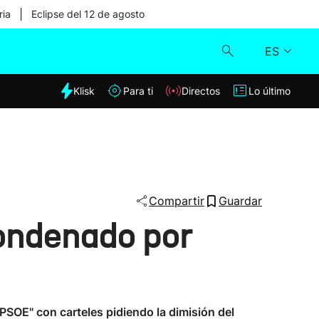
|
ria
Eclipse del 12 de agosto
ES
dia
Klisk
Para ti
Directos
Lo último
Klisk
Directos
Para ti
Compartir
Guardar
condenado por
Lo último
PSOE" con carteles pidiendo la dimisión del