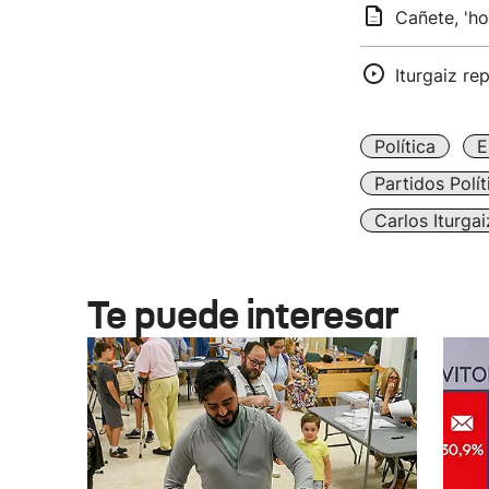
Cañete, 'ho
Iturgaiz re
Política
E
Partidos Polít
Carlos Iturgai
Te puede interesar