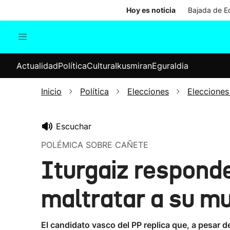
Hoy es noticia
Bajada de Ed
Actualidad
Política
Cul
Actualidad
Política
Cultura
Ikusmiran
Eguraldia
Sociedad
Elecciones
Economía
Inicio
Política
Elecciones
Elecciones
Internacional
Escuchar
POLÉMICA SOBRE CAÑETE
Iturgaiz respond
maltratar a su mu
El candidato vasco del PP replica que, a pesar 