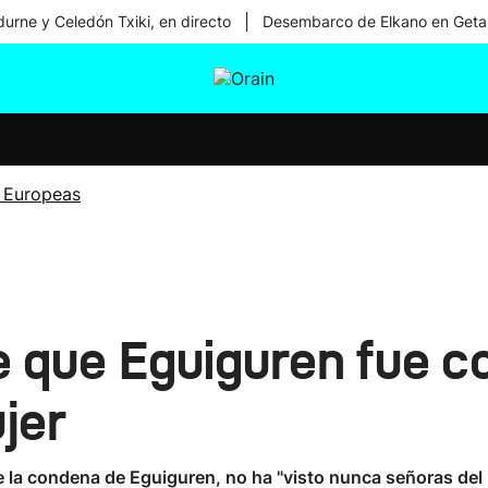
|
urne y Celedón Txiki, en directo
Desembarco de Elkano en Geta
tura
Ikusmiran
Egural
Salud
Tecnología
 Europeas
e que Eguiguren fue 
jer
de la condena de Eguiguren, no ha "visto nunca señoras del 