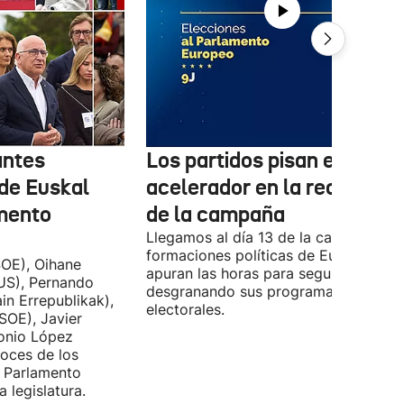
antes
Los partidos pisan el
 de Euskal
acelerador en la recta final
amento
de la campaña
Llegamos al día 13 de la campaña, y l
formaciones políticas de Euskadi
OE), Oihane
apuran las horas para seguir
US), Pernando
desgranando sus programas
in Errepublikak),
electorales.
SOE), Javier
tonio López
voces de los
l Parlamento
 legislatura.