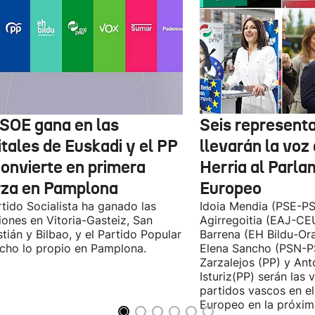
PSOE gana en las
Seis represent
itales de Euskadi y el PP
llevarán la voz
convierte en primera
Herria al Parl
rza en Pamplona
Europeo
rtido Socialista ha ganado las
Idoia Mendia (PSE-PS
iones en Vitoria-Gasteiz, San
Agirregoitia (EAJ-CE
tián y Bilbao, y el Partido Popular
Barrena (EH Bildu-Ora
cho lo propio en Pamplona.
Elena Sancho (PSN-P
Zarzalejos (PP) y An
Isturiz(PP) serán las 
partidos vascos en e
Europeo en la próxima