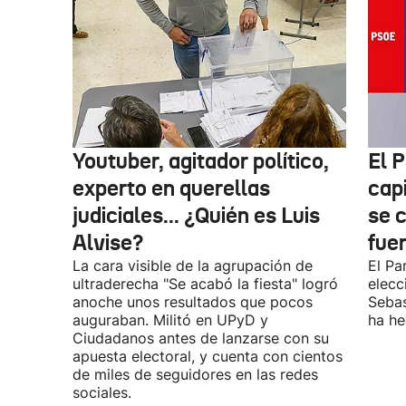
Youtuber, agitador político,
El 
experto en querellas
cap
judiciales... ¿Quién es Luis
se 
Alvise?
fue
La cara visible de la agrupación de
El Pa
ultraderecha "Se acabó la fiesta" logró
elecc
anoche unos resultados que pocos
Sebas
auguraban. Militó en UPyD y
ha he
Ciudadanos antes de lanzarse con su
apuesta electoral, y cuenta con cientos
de miles de seguidores en las redes
sociales.