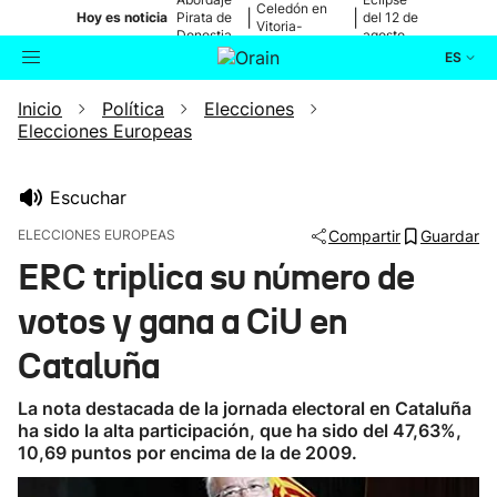
Celedón en
|
|
Hoy es noticia
Pirata de
del 12 de
Vitoria-
Donostia
agosto
Gasteiz
ES
Inicio
Política
Elecciones
Actualidad
Buscador
Elecciones Europeas
Política
Escuchar
Cultura
ELECCIONES EUROPEAS
Compartir
Guardar
ERC triplica su número de
Ikusmiran
votos y gana a CiU en
Eguraldia
Cataluña
La nota destacada de la jornada electoral en Cataluña
ha sido la alta participación, que ha sido del 47,63%,
10,69 puntos por encima de la de 2009.