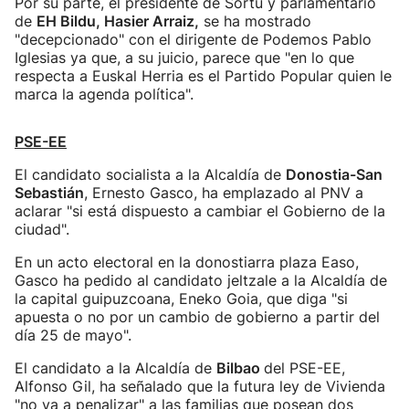
Por su parte, el presidente de Sortu y parlamentario
de
EH Bildu, Hasier Arraiz,
se ha mostrado
"decepcionado" con el dirigente de Podemos Pablo
Iglesias ya que, a su juicio, parece que "en lo que
respecta a Euskal Herria es el Partido Popular quien le
marca la agenda política".
PSE-EE
El candidato socialista a la Alcaldía de
Donostia-San
Sebastián
, Ernesto Gasco, ha emplazado al PNV a
aclarar "si está dispuesto a cambiar el Gobierno de la
ciudad".
En un acto electoral en la donostiarra plaza Easo,
Gasco ha pedido al candidato jeltzale a la Alcaldía de
la capital guipuzcoana, Eneko Goia, que diga "si
apuesta o no por un cambio de gobierno a partir del
día 25 de mayo".
El candidato a la Alcaldía de
Bilbao
del PSE-EE,
Alfonso Gil, ha señalado que la futura ley de Vivienda
"no va a penalizar" a las familias que posean dos