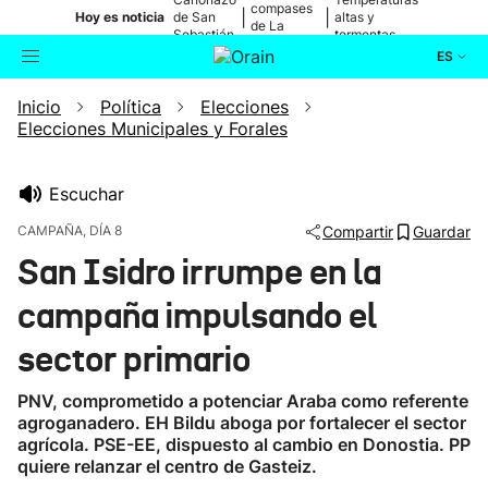
compases
|
|
Hoy es noticia
de San
altas y
de La
Sebastián
tormentas
Blanca
ES
Inicio
Política
Elecciones
Actualidad
Buscador
Elecciones Municipales y Forales
Política
Escuchar
Cultura
CAMPAÑA, DÍA 8
Compartir
Guardar
San Isidro irrumpe en la
Ikusmiran
campaña impulsando el
Eguraldia
sector primario
PNV, comprometido a potenciar Araba como referente
agroganadero. EH Bildu aboga por fortalecer el sector
agrícola. PSE-EE, dispuesto al cambio en Donostia. PP
quiere relanzar el centro de Gasteiz.