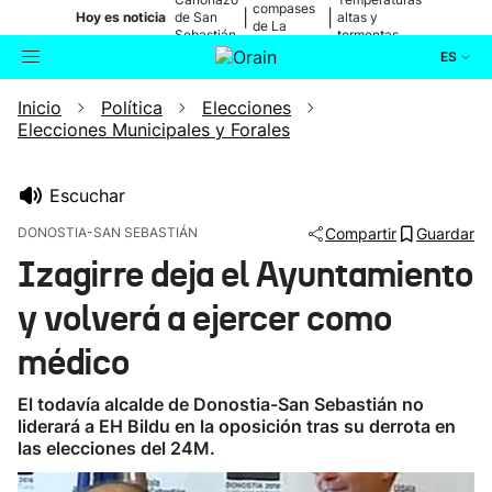
compases
|
|
Hoy es noticia
de San
altas y
de La
Sebastián
tormentas
Blanca
ES
Inicio
Política
Elecciones
Actualidad
Buscador
Elecciones Municipales y Forales
Política
Escuchar
Cultura
DONOSTIA-SAN SEBASTIÁN
Compartir
Guardar
Izagirre deja el Ayuntamiento
Ikusmiran
y volverá a ejercer como
Eguraldia
médico
El todavía alcalde de Donostia-San Sebastián no
liderará a EH Bildu en la oposición tras su derrota en
las elecciones del 24M.