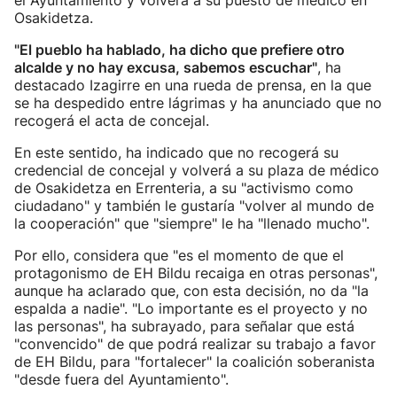
el Ayuntamiento y volverá a su puesto de médico en
Osakidetza.
"El pueblo ha hablado, ha dicho que prefiere otro
alcalde y no hay excusa, sabemos escuchar"
, ha
destacado Izagirre en una rueda de prensa, en la que
se ha despedido entre lágrimas y ha anunciado que no
recogerá el acta de concejal.
En este sentido, ha indicado que no recogerá su
credencial de concejal y volverá a su plaza de médico
de Osakidetza en Errenteria, a su "activismo como
ciudadano" y también le gustaría "volver al mundo de
la cooperación" que "siempre" le ha "llenado mucho".
Por ello, considera que "es el momento de que el
protagonismo de EH Bildu recaiga en otras personas",
aunque ha aclarado que, con esta decisión, no da "la
espalda a nadie". "Lo importante es el proyecto y no
las personas", ha subrayado, para señalar que está
"convencido" de que podrá realizar su trabajo a favor
de EH Bildu, para "fortalecer" la coalición soberanista
"desde fuera del Ayuntamiento".