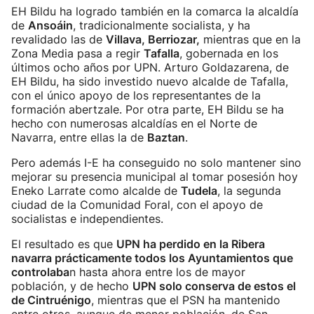
EH Bildu ha logrado también en la comarca la alcaldía
de
Ansoáin
, tradicionalmente socialista, y ha
revalidado las de
Villava, Berriozar,
mientras que en la
Zona Media pasa a regir
Tafalla
, gobernada en los
últimos ocho años por UPN. Arturo Goldazarena, de
EH Bildu, ha sido investido nuevo alcalde de Tafalla,
con el único apoyo de los representantes de la
formación abertzale. Por otra parte, EH Bildu se ha
hecho con numerosas alcaldías en el Norte de
Navarra, entre ellas la de
Baztan
.
Pero además I-E ha conseguido no solo mantener sino
mejorar su presencia municipal al tomar posesión hoy
Eneko Larrate como alcalde de
Tudela
, la segunda
ciudad de la Comunidad Foral, con el apoyo de
socialistas e independientes.
El resultado es que
UPN ha perdido en la Ribera
navarra prácticamente todos los Ayuntamientos que
controlaba
n hasta ahora entre los de mayor
población, y de hecho
UPN solo conserva de estos el
de Cintruénigo
, mientras que el PSN ha mantenido