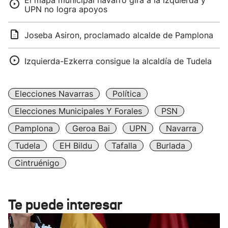
El mapa municipal navarro gira a la izquierda y
UPN no logra apoyos
Joseba Asiron, proclamado alcalde de Pamplona
Izquierda-Ezkerra consigue la alcaldía de Tudela
Elecciones Navarras
Política
Elecciones Municipales Y Forales
PSN
Pamplona
Geroa Bai
UPN
Navarra
Tudela
EH Bildu
Tafalla
Burlada
Cintruénigo
Te puede interesar