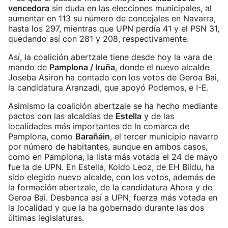
vencedora
sin duda en las elecciones municipales, al
aumentar en 113 su número de concejales en Navarra,
hasta los 297, mientras que UPN perdía 41 y el PSN 31,
quedando así con 281 y 208, respectivamente.
Así, la coalición abertzale tiene desde hoy la vara de
mando de
Pamplona / Iruña
, donde el nuevo alcalde
Joseba Asiron ha contado con los votos de Geroa Bai,
la candidatura Aranzadi, que apoyó Podemos, e I-E.
Asimismo la coalición abertzale se ha hecho mediante
pactos con las alcaldías de
Estella
y de las
localidades más importantes de la comarca de
Pamplona, como
Barañáin
, el tercer municipio navarro
por número de habitantes, aunque en ambos casos,
como en Pamplona, la lista más votada el 24 de mayo
fue la de UPN. En Estella, Koldo Leoz, de EH Bildu, ha
sido elegido nuevo alcalde, con los votos, además de
la formación abertzale, de la candidatura Ahora y de
Geroa Bai. Desbanca así a UPN, fuerza más votada en
la localidad y que la ha gobernado durante las dos
últimas legislaturas.