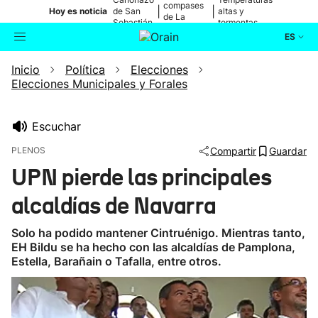
compases
|
|
Hoy es noticia
de San
altas y
de La
Sebastián
tormentas
Blanca
ES
Inicio
Política
Elecciones
Actualidad
Buscador
Elecciones Municipales y Forales
Política
Escuchar
Cultura
PLENOS
Compartir
Guardar
UPN pierde las principales
Ikusmiran
alcaldías de Navarra
Eguraldia
Solo ha podido mantener Cintruénigo. Mientras tanto,
EH Bildu se ha hecho con las alcaldías de Pamplona,
Estella, Barañain o Tafalla, entre otros.