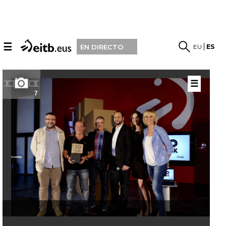
☰
EU
ES
EN DIRECTO
☰
7