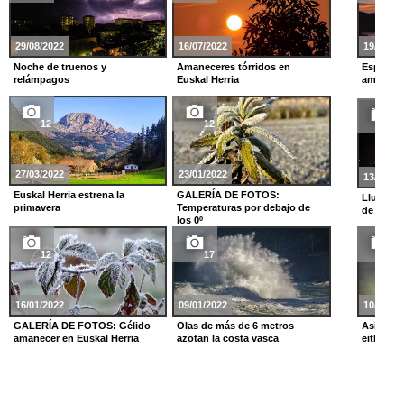
29/08/2022
16/07/2022
19/10/20
Noche de truenos y
Amaneceres tórridos en
Espectac
relámpagos
Euskal Herria
amanecer
12
12
9
27/03/2022
23/01/2022
13/08/20
Euskal Herria estrena la
GALERÍA DE FOTOS:
Lluvia d
primavera
Temperaturas por debajo de
de San 
los 0º
12
17
10
16/01/2022
09/01/2022
10/06/20
GALERÍA DE FOTOS: Gélido
Olas de más de 6 metros
Así han 
amanecer en Euskal Herria
azotan la costa vasca
eitb.eus 