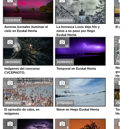
16
7
19
11/10/2024
24/02/2024
01/01/20
Auroras boreales iluminan el
La borrasca Louis deja frío y
El prime
cielo en Euskal Herria
nieve a su paso por Hego
Euskal Herria
25
20
14
28/11/20
16/10/2023
02/09/2023
Nieve y g
Imágenes del concurso
Temporal en Euskal Herria
gran tem
CVCEPHOTO.
Herria
22
12
14
09/08/2023
27/02/2023
25/11/20
El episodio de calor, en
Nieve en Hego Euskal Herria
Temporal
imágenes
Herria
12
8
22