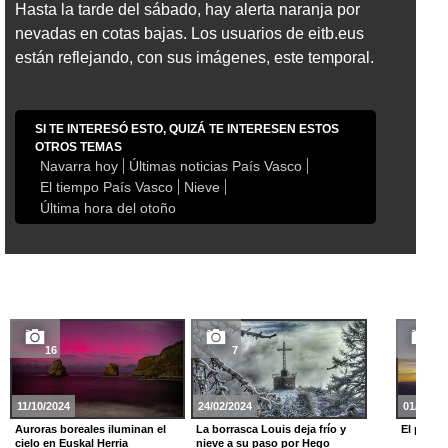
Hasta la tarde del sábado, hay alerta naranja por
nevadas en cotas bajas. Los usuarios de eitb.eus
están reflejando, con sus imágenes, este temporal.
SI TE INTERESÓ ESTO, QUIZÁ TE INTERESEN ESTOS
OTROS TEMAS
Navarra hoy
Últimas noticias País Vasco
El tiempo País Vasco
Nieve
Última hora del otoño
16
7
19
11/10/2024
24/02/2024
01/01/20
Auroras boreales iluminan el
La borrasca Louis deja frío y
El prime
cielo en Euskal Herria
nieve a su paso por Hego