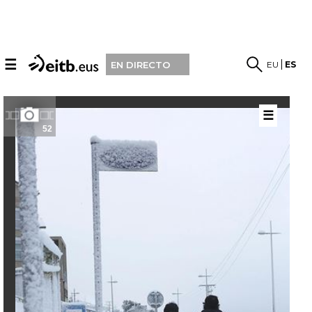
☰
EU
ES
EN DIRECTO
☰
52