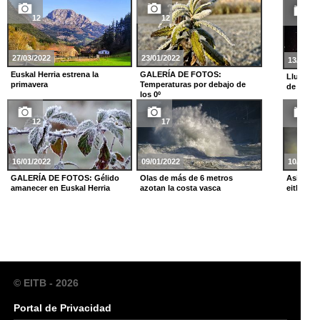
12
12
9
27/03/2022
23/01/2022
13/08/20
Euskal Herria estrena la
GALERÍA DE FOTOS:
Lluvia d
primavera
Temperaturas por debajo de
de San 
los 0º
12
17
10
16/01/2022
09/01/2022
10/06/20
GALERÍA DE FOTOS: Gélido
Olas de más de 6 metros
Así han 
amanecer en Euskal Herria
azotan la costa vasca
eitb.eus 
© EITB - 2026
Portal de Privacidad