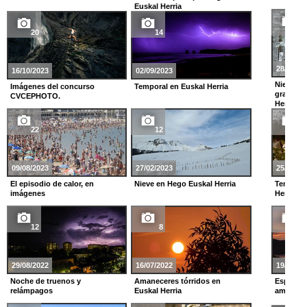
Euskal Herria
25
20
14
28/11/20
16/10/2023
02/09/2023
Nieve y g
Imágenes del concurso
Temporal en Euskal Herria
gran tem
CVCEPHOTO.
Herria
22
12
14
09/08/2023
27/02/2023
25/11/20
El episodio de calor, en
Nieve en Hego Euskal Herria
Temporal
imágenes
Herria
12
8
22
29/08/2022
16/07/2022
19/10/20
Noche de truenos y
Amaneceres tórridos en
Espectac
relámpagos
Euskal Herria
amanecer