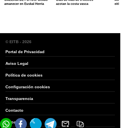
amanecer en Euskal Herria
azotan la costa vasca
eitb.eus 
© EITB - 2026
Portal de Privacidad
Aviso Legal
Política de cookies
Configuración cookies
Transparencia
Contacto
Mapa Web