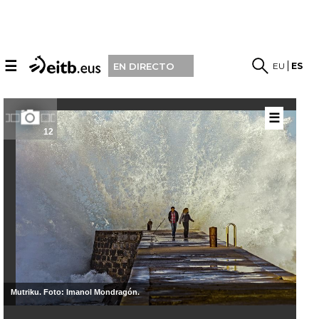
☰
EU
ES
EN DIRECTO
☰
12
San
Mutriku. Foto: Imanol Mondragón.