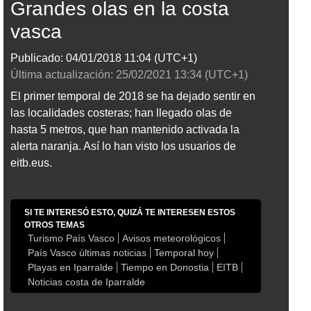
Grandes olas en la costa
vasca
Publicado:
04/01/2018
11:04
(UTC+1)
Última actualización:
25/02/2021
13:34
(UTC+1)
El primer temporal de 2018 se ha dejado sentir en
las localidades costeras; han llegado olas de
hasta 5 metros, que han mantenido activada la
alerta naranja. Así lo han visto los usuarios de
eitb.eus.
SI TE INTERESÓ ESTO, QUIZÁ TE INTERESEN ESTOS
OTROS TEMAS
Turismo País Vasco
Avisos meteorológicos
País Vasco últimas noticias
Temporal hoy
Playas en Iparralde
Tiempo en Donostia
EITB
Noticias costa de Iparralde