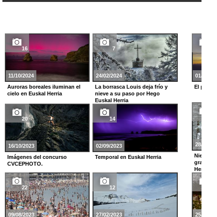
16
7
19
11/10/2024
24/02/2024
01/01/20
Auroras boreales iluminan el
La borrasca Louis deja frío y
El prime
cielo en Euskal Herria
nieve a su paso por Hego
Euskal Herria
25
20
14
28/11/20
16/10/2023
02/09/2023
Nieve y g
Imágenes del concurso
Temporal en Euskal Herria
gran tem
CVCEPHOTO.
Herria
22
12
14
09/08/2023
27/02/2023
25/11/20