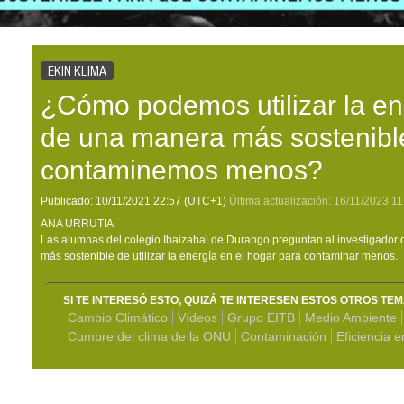
EKIN KLIMA
¿Cómo podemos utilizar la en
de una manera más sostenibl
contaminemos menos?
Publicado:
10/11/2021
22:57
(UTC+1)
Última actualización:
16/11/2023
11
ANA URRUTIA
Las alumnas del colegio Ibaizabal de Durango preguntan al investigador 
más sostenible de utilizar la energía en el hogar para contaminar menos.
SI TE INTERESÓ ESTO, QUIZÁ TE INTERESEN ESTOS OTROS TE
Cambio Climático
Vídeos
Grupo EITB
Medio Ambiente
Cumbre del clima de la ONU
Contaminación
Eficiencia e