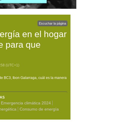
Escuchar la página
ergía en el hogar
e para que
:58
(UTC+1)
de BC3, Ibon Galarraga, cuál es la manera
MAS
Emergencia climática 2024
nergética
Consumo de energía