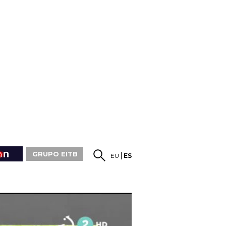
GRUPO EITB
EU
ES