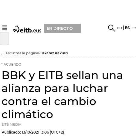
☰
EU
ES
E
EN DIRECTO
Escuchar la página
Euskaraz irakurri
ACUERDO
BBK y EITB sellan una
alianza para luchar
contra el cambio
climático
EITB MEDIA
Publicado:
13/10/2021
13:06
(UTC+2)