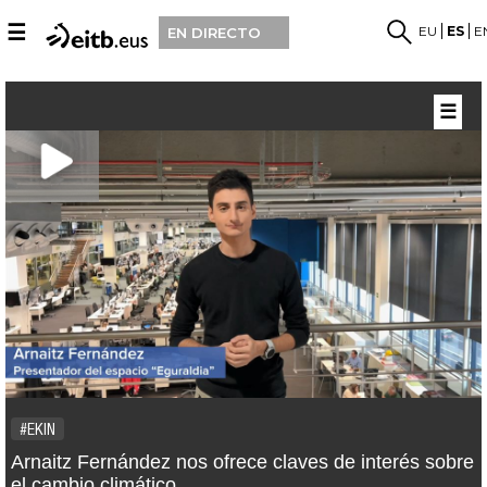
☰
EU
ES
E
EN DIRECTO
☰
#EKIN
Arnaitz Fernández nos ofrece claves de interés sobre
el cambio climático