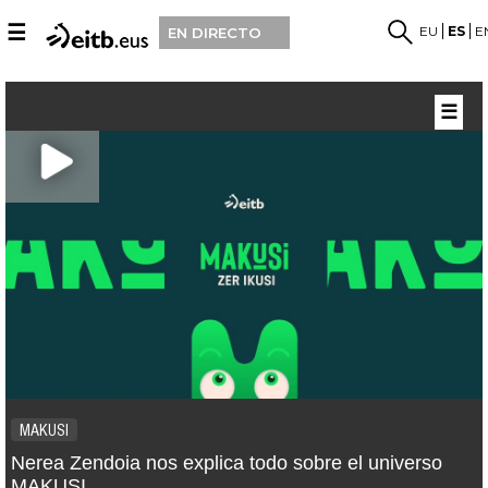
☰
EU
ES
E
EN DIRECTO
☰
MAKUSI
Nerea Zendoia nos explica todo sobre el universo
MAKUSI