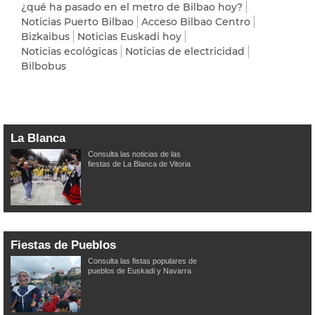
¿qué ha pasado en el metro de Bilbao hoy?
Noticias Puerto Bilbao
Acceso Bilbao Centro
Bizkaibus
Noticias Euskadi hoy
Noticias ecológicas
Noticias de electricidad
Bilbobus
La Blanca
Consulta las noticias de las
fiestas de La Blanca de Vitoria
Fiestas de Pueblos
Consulta las fistas populares de
pueblos de Euskadi y Navarra