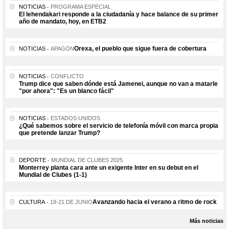
NOTICIAS
PROGRAMA ESPECIAL
El lehendakari responde a la ciudadanía y hace balance de su primer
año de mandato, hoy, en ETB2
Orexa, el pueblo que sigue fuera de cobertura
NOTICIAS
APAGÓN
NOTICIAS
CONFLICTO
Trump dice que saben dónde está Jamenei, aunque no van a matarle
"por ahora": "Es un blanco fácil"
NOTICIAS
ESTADOS UNIDOS
¿Qué sabemos sobre el servicio de telefonía móvil con marca propia
que pretende lanzar Trump?
DEPORTE
MUNDIAL DE CLUBES 2025
Monterrey planta cara ante un exigente Inter en su debut en el
Mundial de Clubes (1-1)
Avanzando hacia el verano a ritmo de rock
CULTURA
19-21 DE JUNIO
Más noticias