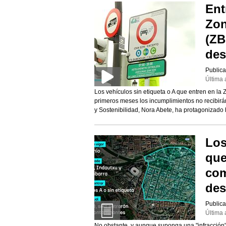
Ent
Zon
(ZB
des
Publica
Última 
Los vehículos sin etiqueta o A que entren en la 
primeros meses los incumplimientos no recibirán
y Sostenibilidad, Nora Abete, ha protagonizado 
Los
que
com
des
Publica
Última 
No obstante, y aunque suponga una "infracción"