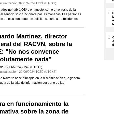
actualización:
02/07/2024
12:21
(UTC+2)
ados no habrá OTA y en agosto, como en el resto de la
 el servicio solo funcionará por las mañanas. Las personas
M
en en esta zona pueden solicitar su tarjeta de residentes.
e
M
ardo Martínez, director
A
eral del RACVN, sobre la
d
: "No nos convence
olutamente nada"
do:
17/06/2024
21:49
(UTC+2)
actualización:
21/06/2024
10:50
(UTC+2)
sco Navarro hace hincapié en la discriminación que genera
eja de la falta de información por parte de las
ra en funcionamiento la
mativa sobre la zona de