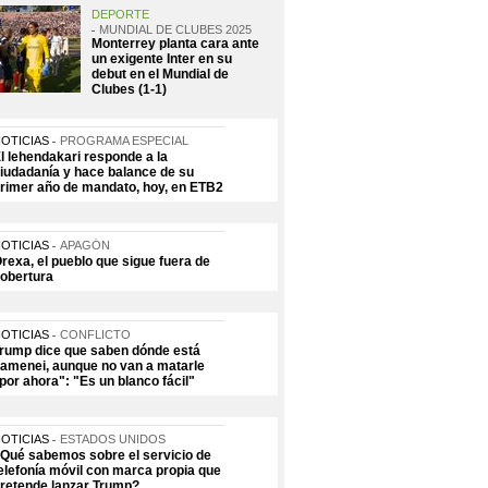
DEPORTE
MUNDIAL DE CLUBES 2025
Monterrey planta cara ante
un exigente Inter en su
debut en el Mundial de
Clubes (1-1)
OTICIAS
PROGRAMA ESPECIAL
l lehendakari responde a la
iudadanía y hace balance de su
rimer año de mandato, hoy, en ETB2
OTICIAS
APAGÓN
rexa, el pueblo que sigue fuera de
obertura
OTICIAS
CONFLICTO
rump dice que saben dónde está
amenei, aunque no van a matarle
por ahora": "Es un blanco fácil"
OTICIAS
ESTADOS UNIDOS
Qué sabemos sobre el servicio de
elefonía móvil con marca propia que
retende lanzar Trump?