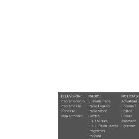
TELEVISIÓN:
RADIO:
NOTICIAS:
Programación tv
Euskadi Irratia
Actualidad
Programas tv
Radio Euskadi
Economía
Vídeos tv
Radio Vitoria
Política
Vaya semanita
Gaztea
Cultura
EITB Musika
Ikusmiran
EiTB Euskal Kantak
Eguraldia
Programas
Podcast