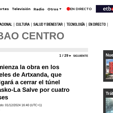
EN DIRECTO
Televisión
rtes
Radio
Otros
ACIONAL
CULTURA
SALUD Y BIENESTAR
TECNOLOGÍA
EN DIRECTO
BAO CENTRO
Nue
1 / 29
SIGUIENTE
ienza la obra en los
eles de Artxanda, que
igará a cerrar el túnel
sko-La Salve por cuatro
Trá
ses
do:
01/12/2024
16:40
(UTC+1)
)