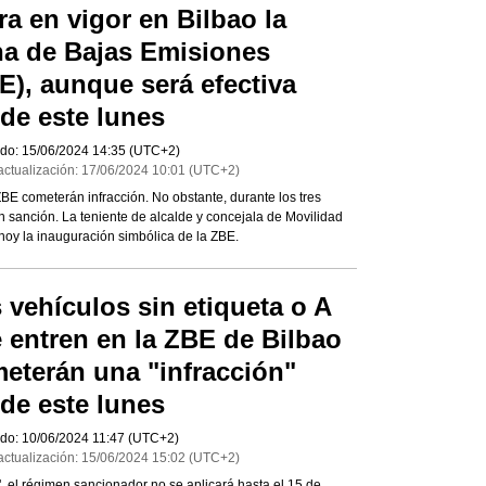
ra en vigor en Bilbao la
a de Bajas Emisiones
E), aunque será efectiva
de este lunes
do:
15/06/2024
14:35
(UTC+2)
actualización:
17/06/2024
10:01
(UTC+2)
ZBE cometerán infracción. No obstante, durante los tres
 sanción. La teniente de alcalde y concejala de Movilidad
hoy la inauguración simbólica de la ZBE.
 vehículos sin etiqueta o A
 entren en la ZBE de Bilbao
eterán una "infracción"
de este lunes
do:
10/06/2024
11:47
(UTC+2)
actualización:
15/06/2024
15:02
(UTC+2)
, el régimen sancionador no se aplicará hasta el 15 de