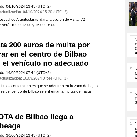
do:
04/10/2024
13:45
(UTC+2)
actualización:
04/10/2024
15:20
(UTC+2)
estival de Arquitecturas, dará la opción de visitar 72
de será: 10:00-12:00 y 16:00-18:00.
N
ta 200 euros de multa por
E
c
rar en el centro de Bilbao
p
 el vehículo no adecuado
N
do:
16/09/2024
07:44
(UTC+2)
O
c
actualización:
16/09/2024
07:44
(UTC+2)
ículos contaminantes que se adentren en la zona de bajas
es del centro de Bilbao se enfrentan a multas de hasta
N
T
J
"
OTA de Bilbao llega a
N
beaga
¿
t
do:
30/06/2024
13:43
(UTC+2)
p