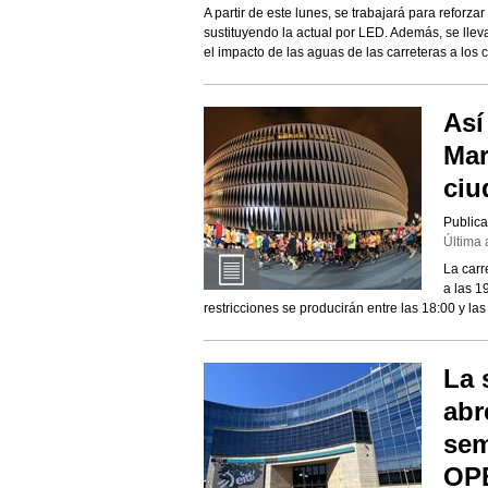
A partir de este lunes, se trabajará para reforzar
sustituyendo la actual por LED. Además, se lle
el impacto de las aguas de las carreteras a los c
Así
Mar
ciu
Publica
Última 
La car
a las 1
restricciones se producirán entre las 18:00 y l
La 
abr
sem
OP