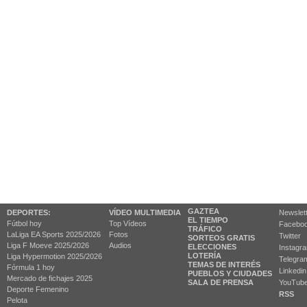
GAZTEA
DEPORTES:
VÍDEO MULTIMEDIA
Newslet
EL TIEMPO
Fútbol hoy
Top Vídeos
Facebo
TRÁFICO
LaLiga EA Sports 2025/2026
Fotos
Twitter
SORTEOS GRATIS
Liga F Moeve 2025/2026
Audios
ELECCIONES
Instagr
LOTERÍA
Liga Hypermotion 2025/2026
Telegra
TEMAS DE INTERÉS
Fórmula 1 hoy
Linkedin
PUEBLOS Y CIUDADES
Mercado de fichajes 2025
SALA DE PRENSA
YouTub
Deporte Femenino
RSS
Pelota