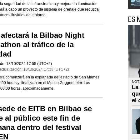
 la seguridad de la infraestructura y mejorar la iluminación
vará a cabo un proyecto de sistema de drenaje que reduzca
auces fluviales del entorno.
ES N
 afectará la Bilbao Night
athon al tráfico de la
dad
do:
18/10/2024
17:05
(UTC+2)
actualización:
18/10/2024
17:33
(UTC+2)
rera comenzará en la explanada del estadio de San Mames
NOTI
9:00 horas y finalizará en el Museo Guggenheim. Las
La
as 00:00 horas, aproximadamente.
qu
el
sede de EITB en Bilbao se
e al público este fin de
ana dentro del festival
EN