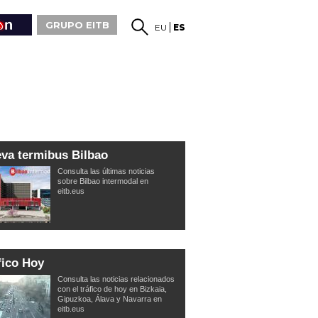
GRUPO EITB
EU
ES
va termibus Bilbao
Consulta las últimas noticias
sobre Bilbao intermodal en
eitb.eus
fico Hoy
Consulta las noticias relacionados
con el tráfico de hoy en Bizkaia,
Gipuzkoa, Álava y Navarra en
eitb.eus