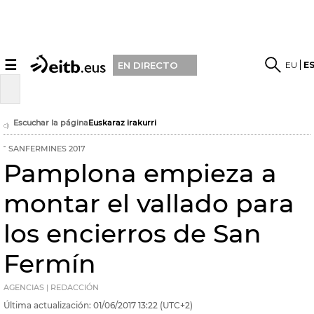
☰
EU
E
EN DIRECTO
Escuchar la página
Euskaraz irakurri
SANFERMINES 2017
Pamplona empieza a
montar el vallado para
los encierros de San
Fermín
AGENCIAS | REDACCIÓN
Última actualización:
01/06/2017
13:22
(UTC+2)