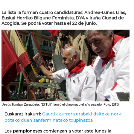
La lista la forman cuatro candidaturas: Andrea-Lunes Lilas,
Euskal Herriko Bilgune Feminista, DYA y Iruña Ciudad de
Acogida. Se podrá votar hasta el 22 de junio.
Jesús Ilundain Zaragüeta, "El Tuli", lanzó el chupinazo el año pasado. Foto: EiTB
Euskaraz irakurri:
Gaurtik aurrera erabaki daiteke nork
botako duen sanferminetako txupinazoa
Los
pamploneses
comienzan a votar este lunes la