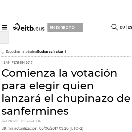
☰
EU
E
EN DIRECTO
Escuchar la página
Euskaraz irakurri
SAN FERMÍN 2017
Comienza la votación
para elegir quien
lanzará el chupinazo de
sanfermines
AGENCIAS | REDACCIÓN
Última actualización:
05/06/2017
09:20
(UTC+2)