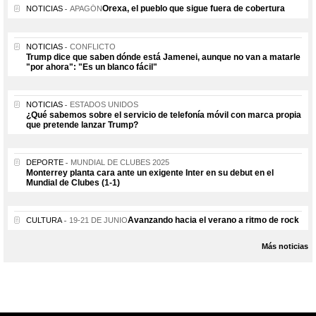
Orexa, el pueblo que sigue fuera de cobertura
NOTICIAS
APAGÓN
NOTICIAS
CONFLICTO
Trump dice que saben dónde está Jamenei, aunque no van a matarle
"por ahora": "Es un blanco fácil"
NOTICIAS
ESTADOS UNIDOS
¿Qué sabemos sobre el servicio de telefonía móvil con marca propia
que pretende lanzar Trump?
DEPORTE
MUNDIAL DE CLUBES 2025
Monterrey planta cara ante un exigente Inter en su debut en el
Mundial de Clubes (1-1)
Avanzando hacia el verano a ritmo de rock
CULTURA
19-21 DE JUNIO
Más noticias