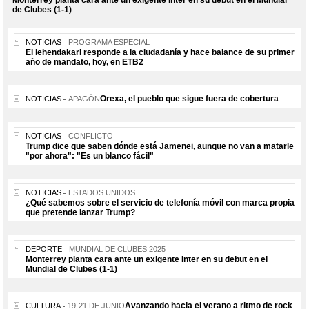
de Clubes (1-1)
NOTICIAS
PROGRAMA ESPECIAL
El lehendakari responde a la ciudadanía y hace balance de su primer
año de mandato, hoy, en ETB2
Orexa, el pueblo que sigue fuera de cobertura
NOTICIAS
APAGÓN
NOTICIAS
CONFLICTO
Trump dice que saben dónde está Jamenei, aunque no van a matarle
"por ahora": "Es un blanco fácil"
NOTICIAS
ESTADOS UNIDOS
¿Qué sabemos sobre el servicio de telefonía móvil con marca propia
que pretende lanzar Trump?
DEPORTE
MUNDIAL DE CLUBES 2025
Monterrey planta cara ante un exigente Inter en su debut en el
Mundial de Clubes (1-1)
Avanzando hacia el verano a ritmo de rock
CULTURA
19-21 DE JUNIO