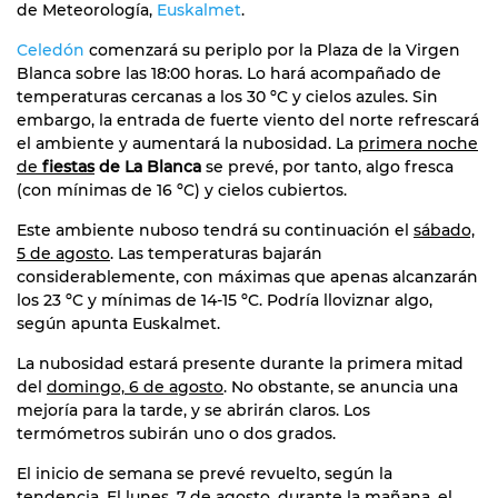
de Meteorología,
Euskalmet
.
Celedón
comenzará su periplo por la Plaza de la Virgen
Blanca sobre las 18:00 horas. Lo hará acompañado de
temperaturas cercanas a los 30 ºC y cielos azules. Sin
embargo, la entrada de fuerte viento del norte refrescará
el ambiente y aumentará la nubosidad. La
primera noche
de
fiestas
de La Blanca
se prevé, por tanto, algo fresca
(con mínimas de 16 ºC) y cielos cubiertos.
Este ambiente nuboso tendrá su continuación el
sábado,
5 de agosto
. Las temperaturas bajarán
considerablemente, con máximas que apenas alcanzarán
los 23 ºC y mínimas de 14-15 ºC. Podría lloviznar algo,
según apunta Euskalmet.
La nubosidad estará presente durante la primera mitad
del
domingo, 6 de agosto
. No obstante, se anuncia una
mejoría para la tarde, y se abrirán claros. Los
termómetros subirán uno o dos grados.
El inicio de semana se prevé revuelto, según la
tendencia. El
lunes, 7 de agosto
, durante la mañana, el