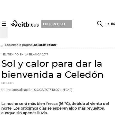
☰
EU
E
EN DIRECTO
Escuchar la página
Euskaraz irakurri
EL TIEMPO EN LA BLANCA 2017
Sol y calor para dar la
bienvenida a Celedón
EITB.EUS
Última actualización:
04/08/2017
10:07
(UTC+2)
La noche será más bien fresca (16 ºC), debido al viento del
norte. Los próximos días se esperan algo más revueltos,
aunque sin apenas lluvia.