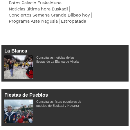
Fotos Palacio Euskalduna
Noticias última hora Euskadi
Conciertos Semana Grande Bilbao hoy
Programa Aste Nagusia
Estropatada
La Blanca
Consulta las noticias de las
fiestas de La Blanca de Vitoria
Fiestas de Pueblos
Consulta las fistas populares de
pueblos de Euskadi y Navarra