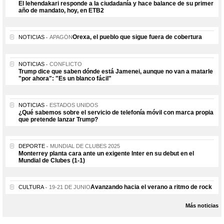
El lehendakari responde a la ciudadanía y hace balance de su primer
año de mandato, hoy, en ETB2
Orexa, el pueblo que sigue fuera de cobertura
NOTICIAS
APAGÓN
NOTICIAS
CONFLICTO
Trump dice que saben dónde está Jamenei, aunque no van a matarle
"por ahora": "Es un blanco fácil"
NOTICIAS
ESTADOS UNIDOS
¿Qué sabemos sobre el servicio de telefonía móvil con marca propia
que pretende lanzar Trump?
DEPORTE
MUNDIAL DE CLUBES 2025
Monterrey planta cara ante un exigente Inter en su debut en el
Mundial de Clubes (1-1)
Avanzando hacia el verano a ritmo de rock
CULTURA
19-21 DE JUNIO
Más noticias