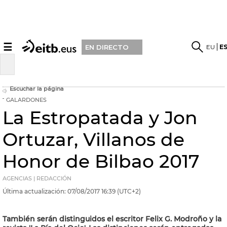
☰
EU
E
EN DIRECTO
Escuchar la página
GALARDONES
La Estropatada y Jon
Ortuzar, Villanos de
Honor de Bilbao 2017
AGENCIAS | REDACCIÓN
Última actualización:
07/08/2017
16:39
(UTC+2)
También serán distinguidos el escritor Felix G. Modroño y la