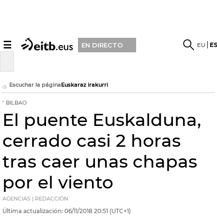
☰
EU
E
EN DIRECTO
Escuchar la página
Euskaraz irakurri
BILBAO
El puente Euskalduna,
cerrado casi 2 horas
tras caer unas chapas
por el viento
AGENCIAS | REDACCIÓN
Última actualización:
06/11/2018
20:51
(UTC+1)