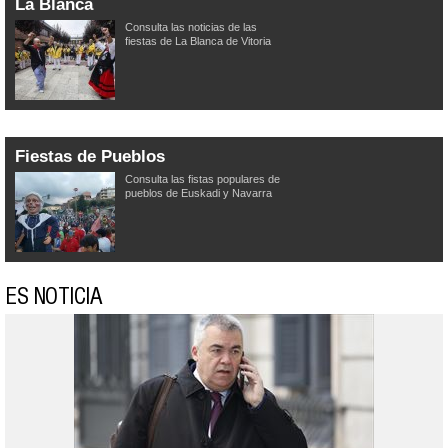
La Blanca
Consulta las noticias de las
fiestas de La Blanca de Vitoria
Fiestas de Pueblos
Consulta las fistas populares de
pueblos de Euskadi y Navarra
ES NOTICIA