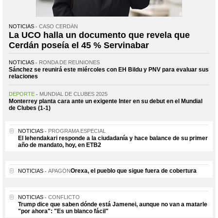
NOTICIAS
CASO CERDÁN
La UCO halla un documento que revela que
Cerdán poseía el 45 % Servinabar
NOTICIAS
RONDA DE REUNIONES
Sánchez se reunirá este miércoles con EH Bildu y PNV para evaluar sus
relaciones
DEPORTE
MUNDIAL DE CLUBES 2025
Monterrey planta cara ante un exigente Inter en su debut en el Mundial
de Clubes (1-1)
NOTICIAS
PROGRAMA ESPECIAL
El lehendakari responde a la ciudadanía y hace balance de su primer
año de mandato, hoy, en ETB2
Orexa, el pueblo que sigue fuera de cobertura
NOTICIAS
APAGÓN
NOTICIAS
CONFLICTO
Trump dice que saben dónde está Jamenei, aunque no van a matarle
"por ahora": "Es un blanco fácil"