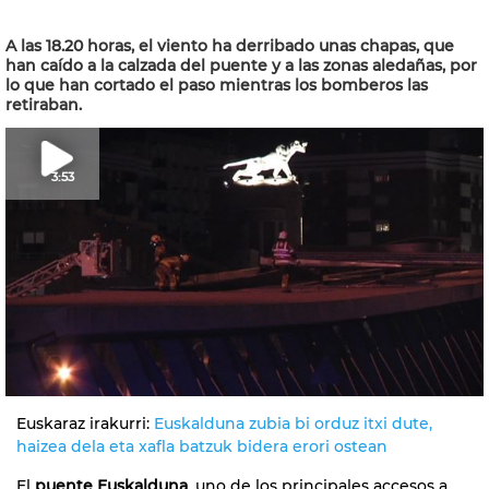
A las 18.20 horas, el viento ha derribado unas chapas, que
han caído a la calzada del puente y a las zonas aledañas, por
lo que han cortado el paso mientras los bomberos las
retiraban.
3:53
Euskaraz irakurri:
Euskalduna zubia bi orduz itxi dute,
haizea dela eta xafla batzuk bidera erori ostean
El
puente Euskalduna
, uno de los principales accesos a