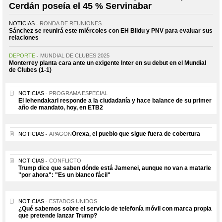
Cerdán poseía el 45 % Servinabar
NOTICIAS
RONDA DE REUNIONES
Sánchez se reunirá este miércoles con EH Bildu y PNV para evaluar sus
relaciones
DEPORTE
MUNDIAL DE CLUBES 2025
Monterrey planta cara ante un exigente Inter en su debut en el Mundial
de Clubes (1-1)
NOTICIAS
PROGRAMA ESPECIAL
El lehendakari responde a la ciudadanía y hace balance de su primer
año de mandato, hoy, en ETB2
Orexa, el pueblo que sigue fuera de cobertura
NOTICIAS
APAGÓN
NOTICIAS
CONFLICTO
Trump dice que saben dónde está Jamenei, aunque no van a matarle
"por ahora": "Es un blanco fácil"
NOTICIAS
ESTADOS UNIDOS
¿Qué sabemos sobre el servicio de telefonía móvil con marca propia
que pretende lanzar Trump?