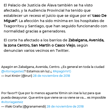
El Palacio de Justicia de Álava también se ha visto
afectado, y la Audiencia Provincial ha tenido que
establecer un receso el juicio que se sigue por el
'caso De
Miguel"
. La afección ha sido mínima en los hospitales de
Txagorritxu y Santiago, que han seguido funcionando con
normalidad gracias a generadores.
El corte ha afectado a los barrios de
Zabalgana, Avenida,
la zona Centro, San Martín o Casco Viejo
, según
denuncian varios vecinos en Twitter.
Apagón en Zabalgana, Avenida, Centro. ¿Es general en toda la ciudad
@vitoriagasteiz
? Estamos sin luz ¿
#ApagónVG
— Iruri Knörr (@iruri)
28 de noviembre de 2018
Por favor!!! Que por lo menos aguante 10min sin irse la luz para que
pueda desayunar. Que entre que viene se va viene se va.... es imposible
#vitoriagasteiz
— Iñaki Graña (@granamendi)
28 de noviembre de 2018