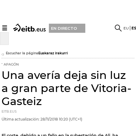
☰
EU
E
EN DIRECTO
Escuchar la página
Euskaraz irakurri
APAGÓN
Una avería deja sin luz
a gran parte de Vitoria-
Gasteiz
EITB.EUS
Última actualización:
28/11/2018
10:20
(UTC+1)
El corte, debido a un fallo en la subestación de Ali, ha