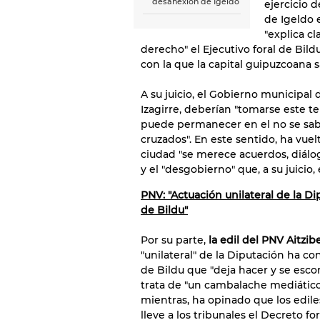
desanexión de Igeldo
ejercicio 
de Igeldo 
"explica c
derecho" el Ejecutivo foral de Bildu
con la que la capital guipuzcoana 
A su juicio, el Gobierno municipal 
Izagirre, deberían "tomarse este t
puede permanecer en el no se sabe
cruzados". En este sentido, ha vuel
ciudad "se merece acuerdos, diálo
y el "desgobierno" que, a su juicio,
PNV: "Actuación unilateral de la D
de Bildu"
Por su parte,
la edil del PNV Aitzi
"unilateral" de la Diputación ha c
de Bildu que "deja hacer y se esco
trata de "un cambalache mediático 
mientras, ha opinado que los edil
lleve a los tribunales el Decreto for