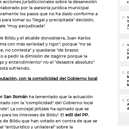
de acciones jurisdiccionales sobre la desanexión
c
elaborado por la asesoría jurídica municipal
laramente los pasos que no ha dado conforme a
N
 para tomar su "ilegal y precipitada" decisión,
T
sale "muy perjudicada".
J
"
de Bildu y el alcalde donostiarra, Juan Karlos
ema con más seriedad y rigor", porque "no se
N
¿
, no contesta" y quedarse "de brazos
t
to a pedir la dimisión de Izagirre porque la
p
go y entendimiento" no el "desastre absoluto"
 está sufriendo.
M
iputación, con la complicidad del Gobierno local
e
M
ber San Román
ha lamentado que la actuación
ontado con la "complicidad" del Gobierno local
A
nde". La concejal jeltzale ha opinado que se
d
para los intereses de Bildu". El
edil del PP
,
es de Bildu que han votado en contra de que se
al "antijurídico y unilateral" sobre la