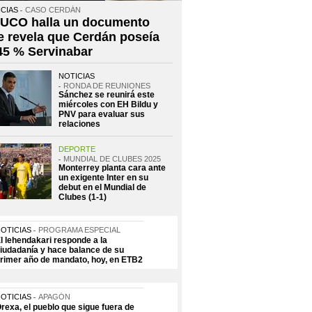
CIAS
CASO CERDÁN
 UCO halla un documento
e revela que Cerdán poseía
 45 % Servinabar
NOTICIAS
RONDA DE REUNIONES
Sánchez se reunirá este
miércoles con EH Bildu y
PNV para evaluar sus
relaciones
DEPORTE
MUNDIAL DE CLUBES 2025
Monterrey planta cara ante
un exigente Inter en su
debut en el Mundial de
Clubes (1-1)
OTICIAS
PROGRAMA ESPECIAL
l lehendakari responde a la
iudadanía y hace balance de su
rimer año de mandato, hoy, en ETB2
OTICIAS
APAGÓN
rexa, el pueblo que sigue fuera de