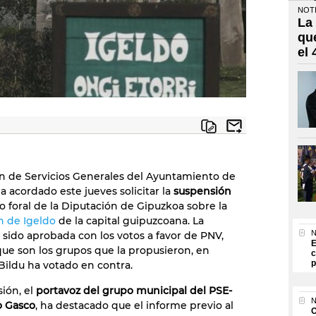
NOTI
La
qu
el
n de Servicios Generales del Ayuntamiento de
a acordado este jueves solicitar la
suspensión
o foral de la Diputación de Gipuzkoa sobre la
n de Igeldo
de la capital guipuzcoana. La
N
sido aprobada con los votos a favor de PNV,
E
que son los grupos que la propusieron, en
c
p
Bildu ha votado en contra.
sión, el
portavoz del grupo municipal del PSE-
N
o Gasco
, ha destacado que el informe previo al
O