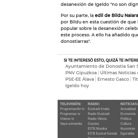
desanexión de Igeldo "no son dign
Por su parte, la
edil de Bildu Naia
por Bildu en esta cuestión de que 
popular sobre la desanexión celebr
este proceso. A ello ha añadido que
donostiarras".
SI TE INTERESÓ ESTO, QUIZÁ TE INTE
Ayuntamiento de Donostia San 
PNV Gipuzkoa
Últimas Noticias 
PSE-EE Álava
Ernesto Gasco
Ti
Igeldo hoy
TELEVISIÓN:
RADIO:
NOTICIAS:
Programación tv
Euskadi Irratia
Actualidad
Programas tv
Radio Euskadi
Economía
Vídeos tv
Radio Vitoria
Política
Vaya semanita
Gaztea
Cultura
EITB Musika
Ikusmiran
EiTB Euskal Kantak
Eguraldia