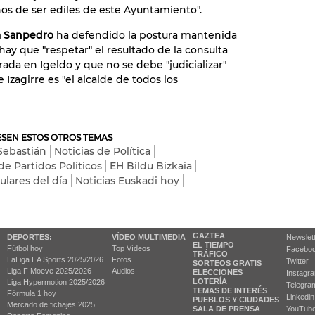
os de ser ediles de este Ayuntamiento".
ra Sanpedro
ha defendido la postura mantenida
hay que "respetar" el resultado de la consulta
ada en Igeldo y que no se debe "judicializar"
 Izagirre es "el alcalde de todos los
RESEN ESTOS OTROS TEMAS
Sebastián
Noticias de Política
de Partidos Políticos
EH Bildu Bizkaia
tulares del día
Noticias Euskadi hoy
GAZTEA
DEPORTES:
VÍDEO MULTIMEDIA
Newslet
EL TIEMPO
Fútbol hoy
Top Vídeos
Facebo
TRÁFICO
LaLiga EA Sports 2025/2026
Fotos
Twitter
SORTEOS GRATIS
Liga F Moeve 2025/2026
Audios
ELECCIONES
Instagr
LOTERÍA
Liga Hypermotion 2025/2026
Telegra
TEMAS DE INTERÉS
Fórmula 1 hoy
Linkedin
PUEBLOS Y CIUDADES
Mercado de fichajes 2025
SALA DE PRENSA
YouTub