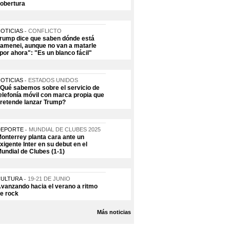
obertura
OTICIAS
CONFLICTO
rump dice que saben dónde está
amenei, aunque no van a matarle
por ahora": "Es un blanco fácil"
OTICIAS
ESTADOS UNIDOS
Qué sabemos sobre el servicio de
elefonía móvil con marca propia que
retende lanzar Trump?
DEPORTE
MUNDIAL DE CLUBES 2025
onterrey planta cara ante un
xigente Inter en su debut en el
undial de Clubes (1-1)
CULTURA
19-21 DE JUNIO
vanzando hacia el verano a ritmo
e rock
Más noticias