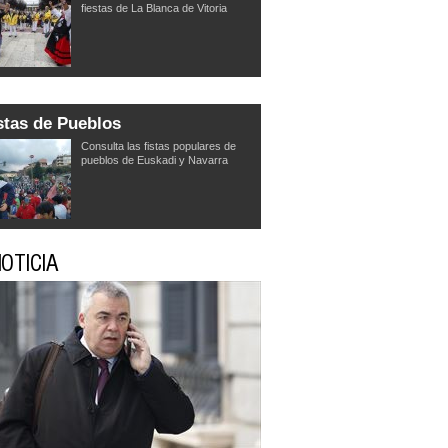
fiestas de La Blanca de Vitoria
stas de Pueblos
Consulta las fistas populares de
pueblos de Euskadi y Navarra
OTICIA