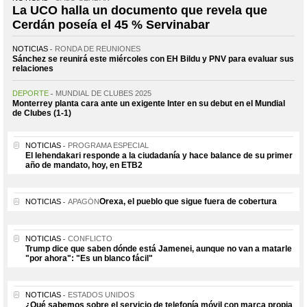
La UCO halla un documento que revela que
Cerdán poseía el 45 % Servinabar
NOTICIAS
RONDA DE REUNIONES
Sánchez se reunirá este miércoles con EH Bildu y PNV para evaluar sus
relaciones
DEPORTE
MUNDIAL DE CLUBES 2025
Monterrey planta cara ante un exigente Inter en su debut en el Mundial
de Clubes (1-1)
NOTICIAS
PROGRAMA ESPECIAL
El lehendakari responde a la ciudadanía y hace balance de su primer
año de mandato, hoy, en ETB2
Orexa, el pueblo que sigue fuera de cobertura
NOTICIAS
APAGÓN
NOTICIAS
CONFLICTO
Trump dice que saben dónde está Jamenei, aunque no van a matarle
"por ahora": "Es un blanco fácil"
NOTICIAS
ESTADOS UNIDOS
¿Qué sabemos sobre el servicio de telefonía móvil con marca propia