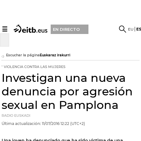
☰
EU
E
EN DIRECTO
Escuchar la página
Euskaraz irakurri
VIOLENCIA CONTRA LAS MUJERES
Investigan una nueva
denuncia por agresión
sexual en Pamplona
RADIO EUSKADI
Última actualización:
11/07/2016
12:22
(UTC+2)
Una joven ha denunciado que ha sido victima de una