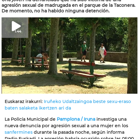
agresión sexual de madrugada en el parque de la Taconera.
De momento, no ha habido ninguna detención.
1:44
Euskaraz irakurri:
Iruñeko Udaltzaingoa beste sexu-eraso
baten salaketa ikertzen ari da
La Policía Municipal de
Pamplona / Iruna
investiga una
nueva denuncia por agresión sexual a una mujer en los
sanfermines
durante la pasada noche, según informa
Radio Euskadi
. La agresión habría ocurrido sobre las 05:00