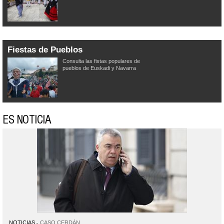
Fiestas de Pueblos
Consulta las fistas populares de
pueblos de Euskadi y Navarra
ES NOTICIA
NOTICIAS
CASO CERDÁN