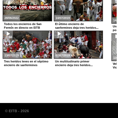
0:
28/06/2022
14/07/2019
14/
Todos los encierros de San
El último encierro de
Un 
Fermín en directo en EITB
sanfermines deja tres heridos...
por 
0:56
2:13
13/07/2019
07/07/2019
12/
Tres heridos leves en el séptimo
Un multitudinario primer
Vel
encierro de sanfermines
encierro deja tres heridos...
Vict
© EITB - 2026