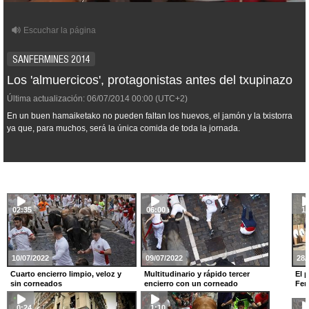
SANFERMINES 2014
Los 'almuercicos', protagonistas antes del txupinazo
Última actualización:
06/07/2014
00:00
(UTC+2)
En un buen hamaiketako no pueden faltan los huevos, el jamón y la txistorra
ya que, para muchos, será la única comida de toda la jornada.
02:35
06:00
1:
10/07/2022
09/07/2022
28/
Cuarto encierro limpio, veloz y
Multitudinario y rápido tercer
El 
sin corneados
encierro con un corneado
Fer
0:24
1:10