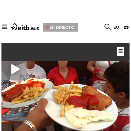
☰
EN DIRECTO
EU
ES
☰