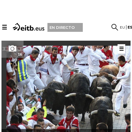
☰
EU
E
EN DIRECTO
☰
16