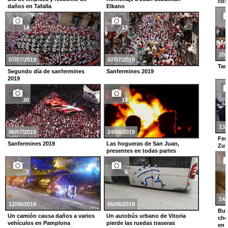
cos
daños en Tafalla
Elkano
14
13
20/
07/07/2019
07/07/2019
Tam
Segundo día de sanfermines
Sanfermines 2019
2019
30
18
13/
06/07/2019
24/06/2019
Fer
Sanfermines 2019
Las hogueras de San Juan,
Zum
presentes en todas partes
7
6
14/
12/06/2019
05/06/2019
Bus
Un camión causa daños a varios
Un autobús urbano de Vitoria
cho
vehículos en Pamplona
pierde las ruedas traseras
en 