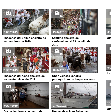
10
10
14/07/2019
13/07/2019
09/
Imágenes del último encierro de
Séptimo encierro de
Ola
sanfermines de 2019
sanfermines, el 13 de julio de
2019
9
15
04/
12/07/2019
10/07/2019
Inc
Imágenes del sexto encierro de
Unos veloces Jandilla
los sanfermines de 2019
protagonizan un limpio encierro
21
13
19/
09/07/2019
07/07/2019
Ola
Día de limpieza y recuento de
Homenaje a Juan Sebastián