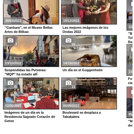
12
21
30/03/2023
15/12/2022
11/
''Ganbara'', en el Museo Bellas
Las mejores imágenes de los
Artes de Bilbao
Ondas 2022
''B
Tol
Rad
7
15
23/10/2022
14/10/2022
Suspendidas las Putxeras:
Un día en el Guggenheim
17/
''MQP'' ha estado allí
Fotc
cie
11
13
02/06/2022
06/05/2022
Imágenes de un día en la
Boulevard se desplaza a
05/
Residencia Sagrado Corazón de
Tabakalera
Getxo
''M
des