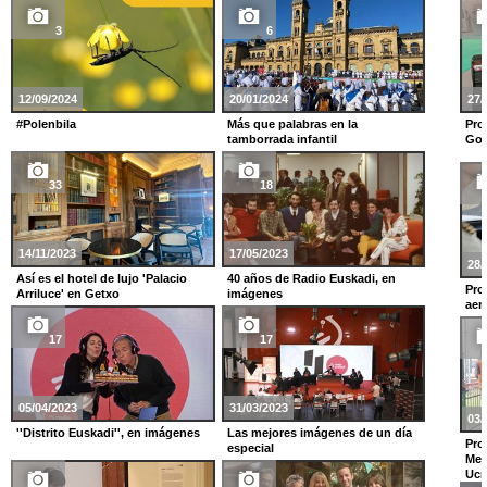
3
6
12/09/2024
20/01/2024
27/
#Polenbila
Más que palabras en la
Pro
tamborrada infantil
Gom
33
18
14/11/2023
17/05/2023
28/
Así es el hotel de lujo 'Palacio
40 años de Radio Euskadi, en
Pro
Arriluce' en Getxo
imágenes
aer
17
17
05/04/2023
31/03/2023
03/
''Distrito Euskadi'', en imágenes
Las mejores imágenes de un día
Pro
especial
Med
Ucr