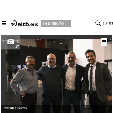
☰
EU
E
EN DIRECTO
☰
17
Invitados ilustres