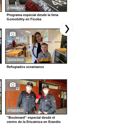
27/04/2022
20/10/2021
Programa especial desde la feria
''Boulevard'' especial desde el
Gomobility en Ficoba
Campus de UPV/EHU de Leioa con
motivo del décimo aniversario del
fin de ETA
42
11
15/03/2022
29/09/2021
Refugiados ucranianos
''Boulevard'' desde el vacunódromo
del BEC
12
12
07/02/2022
17/06/2021
''Boulevard'' especial desde el
centro de la Ertzaintza en Erandio
Galería del ''Boulevard'' especial
desde el Colegio Zubileta y el
Colegio El Regato