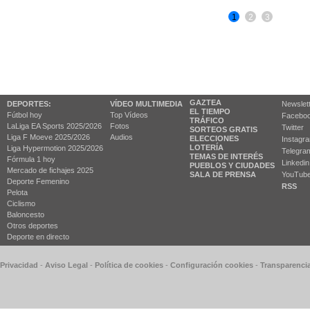
1
2
3
GAZTEA
DEPORTES:
VÍDEO MULTIMEDIA
Newslet
EL TIEMPO
Fútbol hoy
Top Vídeos
Facebo
TRÁFICO
LaLiga EA Sports 2025/2026
Fotos
Twitter
SORTEOS GRATIS
Liga F Moeve 2025/2026
Audios
ELECCIONES
Instagr
LOTERÍA
Liga Hypermotion 2025/2026
Telegra
TEMAS DE INTERÉS
Fórmula 1 hoy
Linkedin
PUEBLOS Y CIUDADES
Mercado de fichajes 2025
SALA DE PRENSA
YouTub
Deporte Femenino
RSS
Pelota
Ciclismo
Baloncesto
Otros deportes
Deporte en directo
 Privacidad
-
Aviso Legal
-
Política de cookies
-
Configuración cookies
-
Transparenci