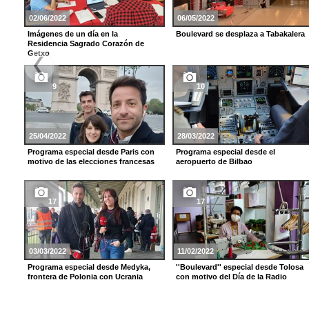
02/06/2022
06/05/2022
Imágenes de un día en la
Boulevard se desplaza a Tabakalera
Residencia Sagrado Corazón de
Getxo
9
10
25/04/2022
28/03/2022
Programa especial desde Paris con
Programa especial desde el
motivo de las elecciones francesas
aeropuerto de Bilbao
17
17
03/03/2022
11/02/2022
Programa especial desde Medyka,
''Boulevard'' especial desde Tolosa
frontera de Polonia con Ucrania
con motivo del Día de la Radio