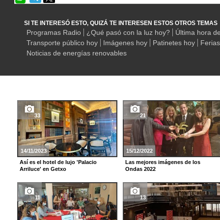
SI TE INTERESÓ ESTO, QUIZÁ TE INTERESEN ESTOS OTROS TEMAS
Programas Radio
¿Qué pasó con la luz hoy?
Última hora d
Transporte público hoy
Imágenes hoy
Patinetes hoy
Feria
Noticias de energías renovables
33
21
14/11/2023
15/12/2022
Así es el hotel de lujo 'Palacio
Las mejores imágenes de los
Arriluce' en Getxo
Ondas 2022
11
13