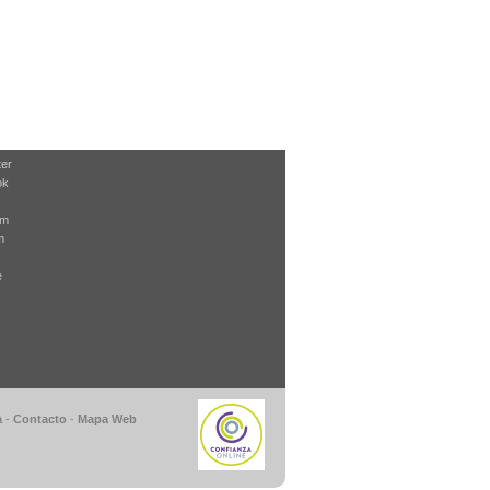
ter
ok
am
m
e
a
-
Contacto
-
Mapa Web