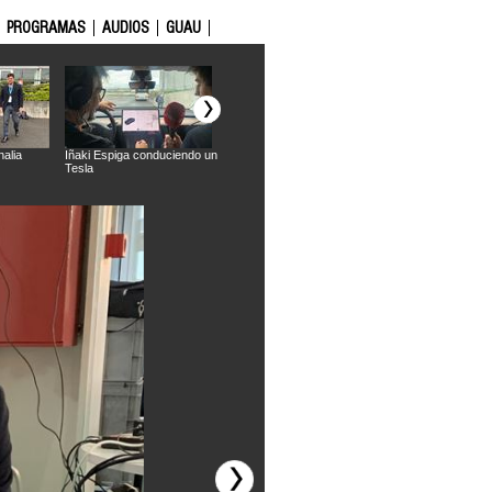
PROGRAMAS
AUDIOS
GUAU
nalia
Iñaki Espiga conduciendo un
Jordi Casas
Feria Gomobility
Tesla