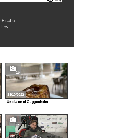
e Ficoba
s hoy
15
10
14/10/2022
12/11/2021
Un día en el Guggenheim
Iniciativa de Radio Euskadi
17
9