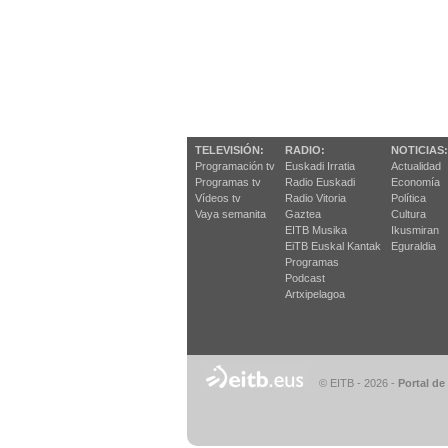
TELEVISIÓN:
RADIO:
NOTICIAS:
Programación tv
Euskadi Irratia
Actualidad
Programas tv
Radio Euskadi
Economía
Vídeos tv
Radio Vitoria
Política
Vaya semanita
Gaztea
Cultura
EITB Musika
Ikusmiran
EiTB Euskal Kantak
Eguraldia
Programas
Podcast
Artxipelagoa
© EITB - 2026
-
Portal de