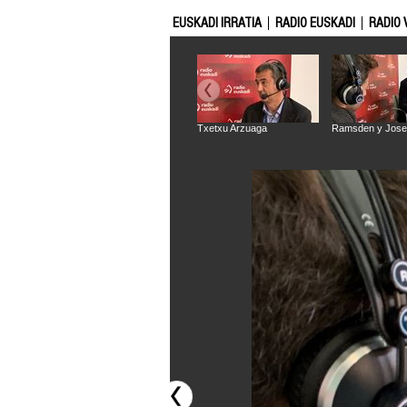
EUSKADI IRRATIA
RADIO EUSKADI
RADIO 
Txetxu Arzuaga
Ramsden y Jose