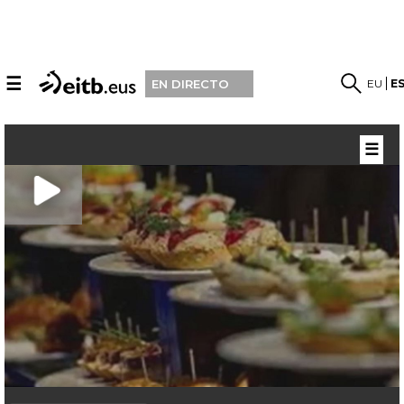
☰
EU
E
EN DIRECTO
☰