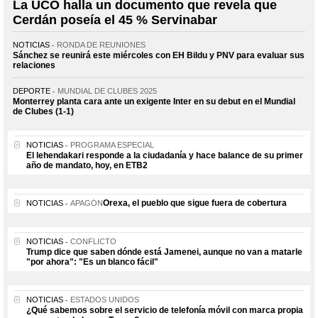
La UCO halla un documento que revela que
Cerdán poseía el 45 % Servinabar
NOTICIAS
RONDA DE REUNIONES
Sánchez se reunirá este miércoles con EH Bildu y PNV para evaluar sus
relaciones
DEPORTE
MUNDIAL DE CLUBES 2025
Monterrey planta cara ante un exigente Inter en su debut en el Mundial
de Clubes (1-1)
NOTICIAS
PROGRAMA ESPECIAL
El lehendakari responde a la ciudadanía y hace balance de su primer
año de mandato, hoy, en ETB2
Orexa, el pueblo que sigue fuera de cobertura
NOTICIAS
APAGÓN
NOTICIAS
CONFLICTO
Trump dice que saben dónde está Jamenei, aunque no van a matarle
"por ahora": "Es un blanco fácil"
NOTICIAS
ESTADOS UNIDOS
¿Qué sabemos sobre el servicio de telefonía móvil con marca propia