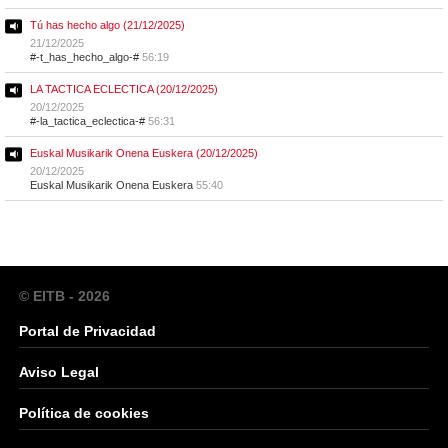
Tú has hecho algo (21/12/2025)
21/12/2025
#-t_has_hecho_algo-#
56:19
LA TACTICA ECLECTICA (20/12/2025)
20/12/2025
#-la_tactica_eclectica-#
56:31
Euskal Musikarik Onena Euskera (20/12/2025)
20/12/2025
Euskal Musikarik Onena Euskera
55:40
© EITB - 2026
Portal de Privacidad
Aviso Legal
Política de cookies