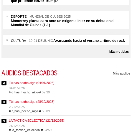
que pretende lanzar Trump?
DEPORTE
MUNDIAL DE CLUBES 2025
Monterrey planta cara ante un exigente Inter en su debut en el
Mundial de Clubes (1-1)
Avanzando hacia el verano a ritmo de rock
CULTURA
19-21 DE JUNIO
Más noticias
AUDIOS DESTACADOS
Más audios
Tú has hecho algo (04/01/2026)
04/01/2026
#-t_has_hecho_algo-#
52:39
Tú has hecho algo (28/12/2025)
28/12/2025
#-t_has_hecho_algo-#
55:09
LA TACTICA ECLECTICA (21/12/2025)
21/12/2025
#-la_tactica_eclectica-#
54:59