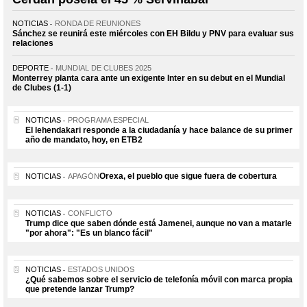
NOTICIAS
RONDA DE REUNIONES
Sánchez se reunirá este miércoles con EH Bildu y PNV para evaluar sus
relaciones
DEPORTE
MUNDIAL DE CLUBES 2025
Monterrey planta cara ante un exigente Inter en su debut en el Mundial
de Clubes (1-1)
NOTICIAS
PROGRAMA ESPECIAL
El lehendakari responde a la ciudadanía y hace balance de su primer
año de mandato, hoy, en ETB2
Orexa, el pueblo que sigue fuera de cobertura
NOTICIAS
APAGÓN
NOTICIAS
CONFLICTO
Trump dice que saben dónde está Jamenei, aunque no van a matarle
"por ahora": "Es un blanco fácil"
NOTICIAS
ESTADOS UNIDOS
¿Qué sabemos sobre el servicio de telefonía móvil con marca propia
que pretende lanzar Trump?