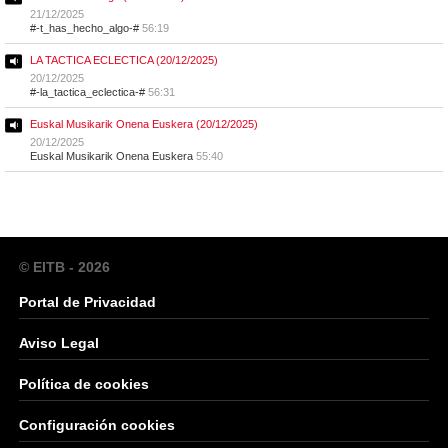
21/12/2025
#-t_has_hecho_algo-#
56:19
LA TACTICA ECLECTICA (20/12/2025)
20/12/2025
#-la_tactica_eclectica-#
56:31
Euskal Musikarik Onena Euskera (20/12/2025)
20/12/2025
Euskal Musikarik Onena Euskera
55:40
© EITB - 2026
Portal de Privacidad
Aviso Legal
Política de cookies
Configuración cookies