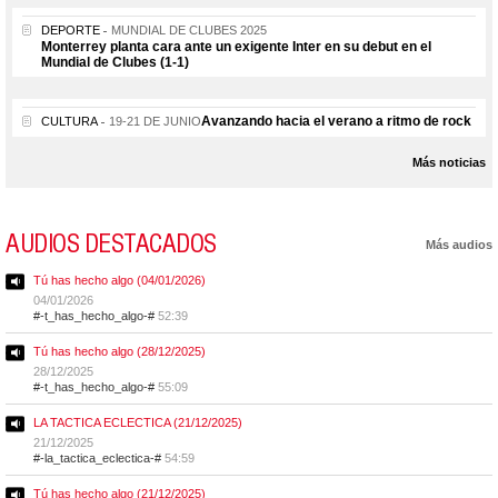
DEPORTE
MUNDIAL DE CLUBES 2025
Monterrey planta cara ante un exigente Inter en su debut en el
Mundial de Clubes (1-1)
Avanzando hacia el verano a ritmo de rock
CULTURA
19-21 DE JUNIO
Más noticias
AUDIOS DESTACADOS
Más audios
Tú has hecho algo (04/01/2026)
04/01/2026
#-t_has_hecho_algo-#
52:39
Tú has hecho algo (28/12/2025)
28/12/2025
#-t_has_hecho_algo-#
55:09
LA TACTICA ECLECTICA (21/12/2025)
21/12/2025
#-la_tactica_eclectica-#
54:59
Tú has hecho algo (21/12/2025)