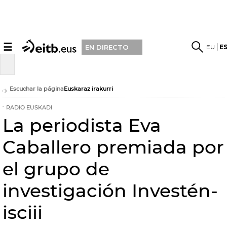
☰
EU
E
EN DIRECTO
Escuchar la página
Euskaraz irakurri
RADIO EUSKADI
La periodista Eva
Caballero premiada por
el grupo de
investigación Investén-
isciii