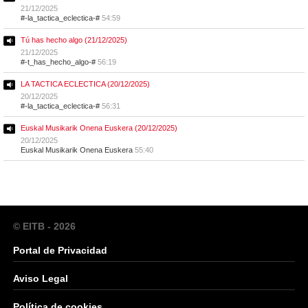
21/12/2025
#-la_tactica_eclectica-#
54:59
Tú has hecho algo (21/12/2025)
21/12/2025
#-t_has_hecho_algo-#
56:19
LA TACTICA ECLECTICA (20/12/2025)
20/12/2025
#-la_tactica_eclectica-#
56:31
Euskal Musikarik Onena Euskera (20/12/2025)
20/12/2025
Euskal Musikarik Onena Euskera
55:40
© EITB - 2026
Portal de Privacidad
Aviso Legal
Política de cookies