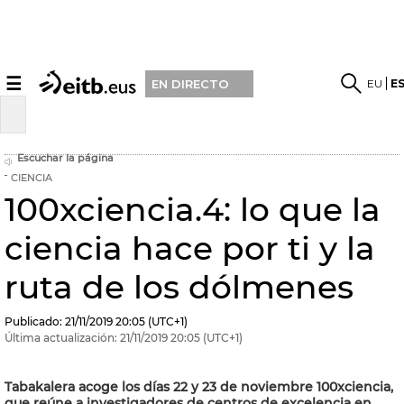
☰
EU
E
EN DIRECTO
Escuchar la página
CIENCIA
100xciencia.4: lo que la
ciencia hace por ti y la
ruta de los dólmenes
Publicado:
21/11/2019
20:05
(UTC+1)
Última actualización:
21/11/2019
20:05
(UTC+1)
Tabakalera acoge los días 22 y 23 de noviembre 100xciencia,
que reúne a investigadores de centros de excelencia en