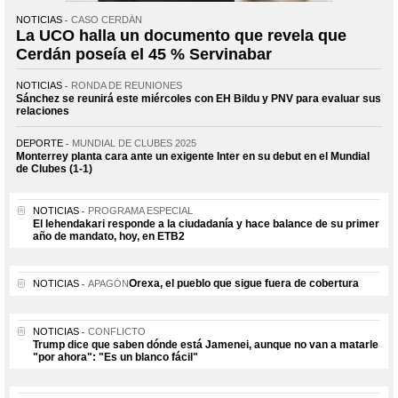
NOTICIAS
CASO CERDÁN
La UCO halla un documento que revela que
Cerdán poseía el 45 % Servinabar
NOTICIAS
RONDA DE REUNIONES
Sánchez se reunirá este miércoles con EH Bildu y PNV para evaluar sus
relaciones
DEPORTE
MUNDIAL DE CLUBES 2025
Monterrey planta cara ante un exigente Inter en su debut en el Mundial
de Clubes (1-1)
NOTICIAS
PROGRAMA ESPECIAL
El lehendakari responde a la ciudadanía y hace balance de su primer
año de mandato, hoy, en ETB2
Orexa, el pueblo que sigue fuera de cobertura
NOTICIAS
APAGÓN
NOTICIAS
CONFLICTO
Trump dice que saben dónde está Jamenei, aunque no van a matarle
"por ahora": "Es un blanco fácil"