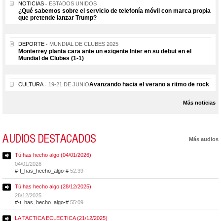
NOTICIAS
ESTADOS UNIDOS
¿Qué sabemos sobre el servicio de telefonía móvil con marca propia
que pretende lanzar Trump?
DEPORTE
MUNDIAL DE CLUBES 2025
Monterrey planta cara ante un exigente Inter en su debut en el
Mundial de Clubes (1-1)
Avanzando hacia el verano a ritmo de rock
CULTURA
19-21 DE JUNIO
Más noticias
AUDIOS DESTACADOS
Más audios
Tú has hecho algo (04/01/2026)
04/01/2026
#-t_has_hecho_algo-#
52:39
Tú has hecho algo (28/12/2025)
28/12/2025
#-t_has_hecho_algo-#
55:09
LA TACTICA ECLECTICA (21/12/2025)