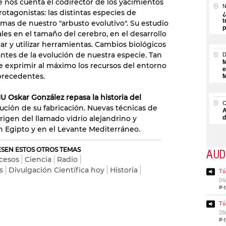
e nos cuenta el codirector de los yacimientos
N
tagonistas: las distintas especies de
¿
t
mas de nuestro "arbusto evolutivo". Su estudio
p
les en el tamaño del cerebro, en el desarrollo
ar y utilizar herramientas. Cambios biológicos
antes de la evolución de nuestra especie. Tan
M
rque exprimir al máximo los recursos del entorno
e
 precedentes.
M
U Oskar González repasa la historia del
lución de su fabricación. Nuevas técnicas de
A
origen del llamado vidrio alejandrino y
d
en Egipto y en el Levante Mediterráneo.
RESEN ESTOS OTROS TEMAS
AUD
ucesos
Ciencia
Radio
s
Divulgación Científica hoy
Historia
Tú
04
#-
Tú
28
#-