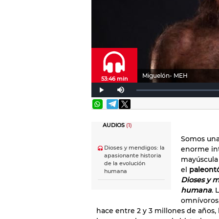
Miguelón- MEH
53:46 min
AUDIOS
(1)
Somos una 
Dioses y mendigos: la
enorme int
apasionante historia
mayúscula 
de la evolución
el
paleont
humana
Dioses y m
humana
. 
omnívoros,
hace entre 2 y 3 millones de años, 