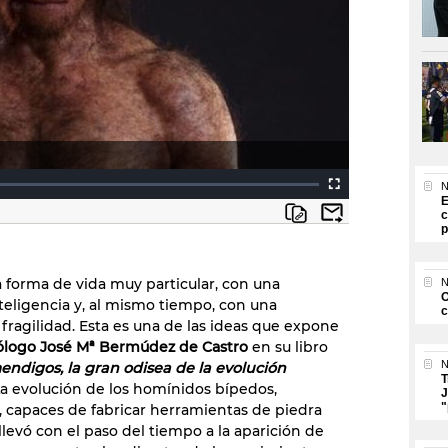
N
E
c
p
forma de vida muy particular, con una
N
O
eligencia y, al mismo tiempo, con una
c
fragilidad. Esta es una de las ideas que expone
ólogo José Mª Bermúdez de Castro
en su libro
N
endigos, la gran odisea de la evolución
T
La evolución de los homínidos bípedos,
J
"
 capaces de fabricar herramientas de piedra
llevó con el paso del tiempo a la aparición de