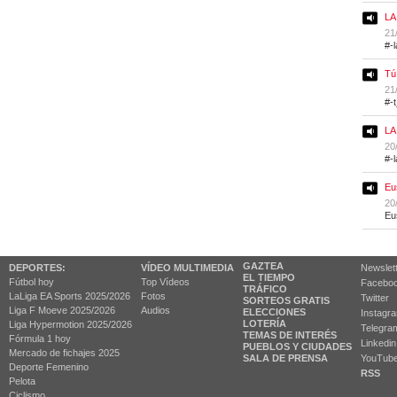
LA
21
#-
Tú
21
#-
LA
20
#-
Eu
20
Eu
GAZTEA
DEPORTES:
VÍDEO MULTIMEDIA
Newslet
EL TIEMPO
Fútbol hoy
Top Vídeos
Facebo
TRÁFICO
LaLiga EA Sports 2025/2026
Fotos
Twitter
SORTEOS GRATIS
Liga F Moeve 2025/2026
Audios
ELECCIONES
Instagr
LOTERÍA
Liga Hypermotion 2025/2026
Telegra
TEMAS DE INTERÉS
Fórmula 1 hoy
Linkedin
PUEBLOS Y CIUDADES
Mercado de fichajes 2025
SALA DE PRENSA
YouTub
Deporte Femenino
RSS
Pelota
Ciclismo