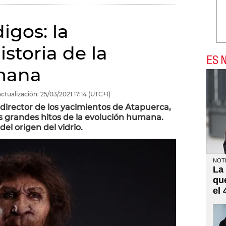
igos: la
storia de la
ES N
mana
ctualización:
25/03/2021
17:14
(UTC+1)
director de los yacimientos de Atapuerca,
os grandes hitos de la evolución humana.
del origen del vidrio.
NOTI
La
qu
el