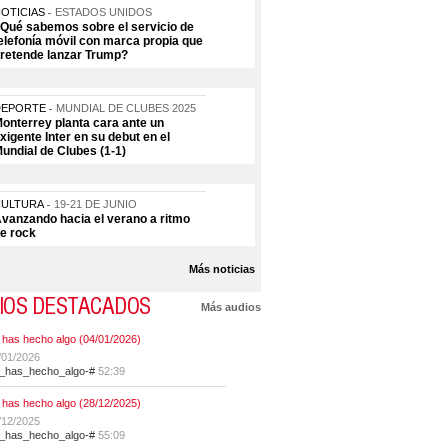
OTICIAS
ESTADOS UNIDOS
Qué sabemos sobre el servicio de
elefonía móvil con marca propia que
retende lanzar Trump?
DEPORTE
MUNDIAL DE CLUBES 2025
onterrey planta cara ante un
xigente Inter en su debut en el
undial de Clubes (1-1)
CULTURA
19-21 DE JUNIO
vanzando hacia el verano a ritmo
e rock
Más noticias
IOS DESTACADOS
Más audios
 has hecho algo (04/01/2026)
/01/2026
t_has_hecho_algo-#
52:39
 has hecho algo (28/12/2025)
/12/2025
t_has_hecho_algo-#
55:09