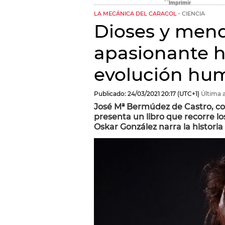
LA MECÁNICA DEL CARACOL
CIENCIA
Dioses y mend
apasionante hi
evolución hu
Publicado:
24/03/2021
20:17
(UTC+1)
Última a
José Mª Bermúdez de Castro, co
presenta un libro que recorre l
Oskar González narra la historia 