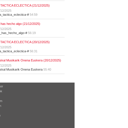
 TACTICA ECLECTICA (21/12/2025)
/12/2025
la_tactica_eclectica-#
54:59
 has hecho algo (21/12/2025)
/12/2025
t_has_hecho_algo-#
56:19
 TACTICA ECLECTICA (20/12/2025)
/12/2025
la_tactica_eclectica-#
56:31
skal Musikarik Onena Euskera (20/12/2025)
/12/2025
skal Musikarik Onena Euskera
55:40
ter
ok
am
m
e