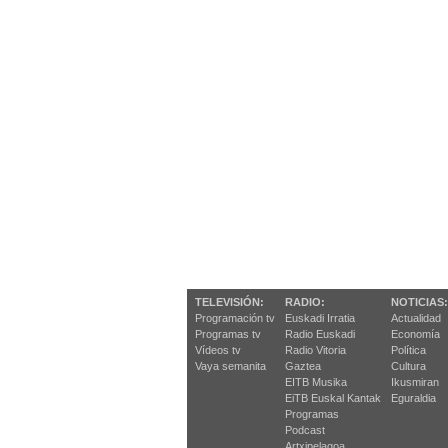
TELEVISIÓN:
RADIO:
NOTICIAS:
Programación tv
Euskadi Irratia
Actualidad
Programas tv
Radio Euskadi
Economía
Vídeos tv
Radio Vitoria
Política
Vaya semanita
Gaztea
Cultura
EITB Musika
Ikusmiran
EiTB Euskal Kantak
Eguraldia
Programas
Podcast
Artxipelagoa