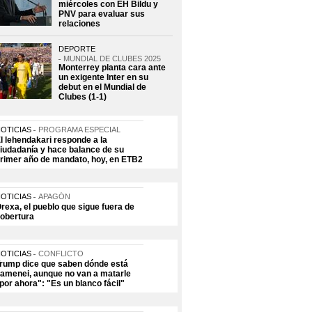
miércoles con EH Bildu y
PNV para evaluar sus
relaciones
DEPORTE
MUNDIAL DE CLUBES 2025
Monterrey planta cara ante
un exigente Inter en su
debut en el Mundial de
Clubes (1-1)
OTICIAS
PROGRAMA ESPECIAL
l lehendakari responde a la
iudadanía y hace balance de su
rimer año de mandato, hoy, en ETB2
OTICIAS
APAGÓN
rexa, el pueblo que sigue fuera de
obertura
OTICIAS
CONFLICTO
rump dice que saben dónde está
amenei, aunque no van a matarle
por ahora": "Es un blanco fácil"