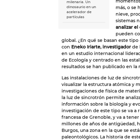
momentos e
milenaria. Un
más, o se 
dinosaurio en un
acelerador de
nieve, pro
partículas
sistemas n
analizar el
pueden con
global. ¿En qué se basan este tip
con
Eneko Iriarte, investigador
de 
en un estudio internacional lidera
de Ecología y centrado en las esta
resultados se han publicado en la 
Las instalaciones de luz de sincro
visualizar la estructura atómica y m
investigaciones de física de materi
la luz de sincrotrón permite analiz
información sobre la biología y ev
investigación de este tipo se va a r
francesa de Grenoble, y va a tener
millones de años de antigüedad, ha
Burgos, una zona en la que se es
paleontológicos. La historia de est