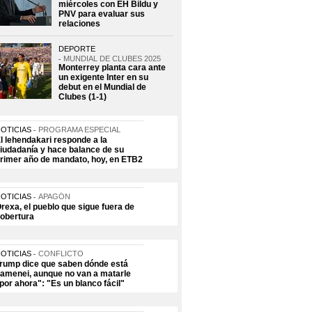
miércoles con EH Bildu y
PNV para evaluar sus
relaciones
DEPORTE
MUNDIAL DE CLUBES 2025
Monterrey planta cara ante
un exigente Inter en su
debut en el Mundial de
Clubes (1-1)
OTICIAS
PROGRAMA ESPECIAL
l lehendakari responde a la
iudadanía y hace balance de su
rimer año de mandato, hoy, en ETB2
OTICIAS
APAGÓN
rexa, el pueblo que sigue fuera de
obertura
OTICIAS
CONFLICTO
rump dice que saben dónde está
amenei, aunque no van a matarle
por ahora": "Es un blanco fácil"