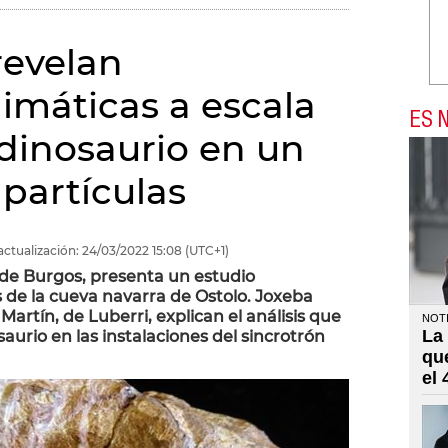
revelan
limáticas a escala
ES N
 dinosaurio en un
partículas
actualización:
24/03/2022
15:08
(UTC+1)
d de Burgos, presenta un estudio
 de la cueva navarra de Ostolo. Joxeba
artín, de Luberri, explican el análisis que
NOTI
La
saurio en las instalaciones del sincrotrón
qu
el