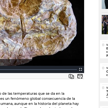
N
E
c
p
N
O
c
N
T
 de las temperaturas que se da en la
J
 es un fenómeno global consecuencia de la
"
humana, aunque en la historia del planeta hay