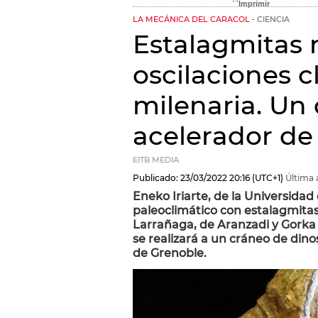
LA MECÁNICA DEL CARACOL
CIENCIA
Estalagmitas 
oscilaciones c
milenaria. Un
acelerador de 
EITB MEDIA
Publicado:
23/03/2022
20:16
(UTC+1)
Última 
Eneko Iriarte, de la Universida
paleoclimático con estalagmitas
Larrañaga, de Aranzadi y Gorka M
se realizará a un cráneo de dino
de Grenoble.