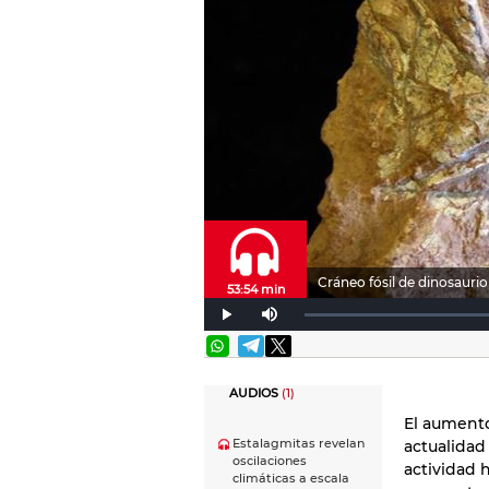
Cráneo fósil de dinosaurio
53:54 min
AUDIOS
(1)
El aumento
Estalagmitas revelan
actualidad
oscilaciones
actividad 
climáticas a escala