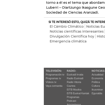
torno a él es el tema que aborda
Luberri – Oiartzungo Ikasgune Geol
Sociedad de Ciencias Aranzadi.
SI TE INTERESÓ ESTO, QUIZÁ TE INTE
El Cámbio Climático
Noticias E
Noticias científicas interesantes
Divulgación Científica hoy
Histo
Emergencia climática
TELEVISIÓN:
RADIO:
NOTICIAS:
Programación tv
Euskadi Irratia
Actualidad
Programas tv
Radio Euskadi
Economía
Vídeos tv
Radio Vitoria
Política
Vaya semanita
Gaztea
Cultura
EITB Musika
Ikusmiran
EiTB Euskal Kantak
Eguraldia
Programas
Podcast
Artxipelagoa