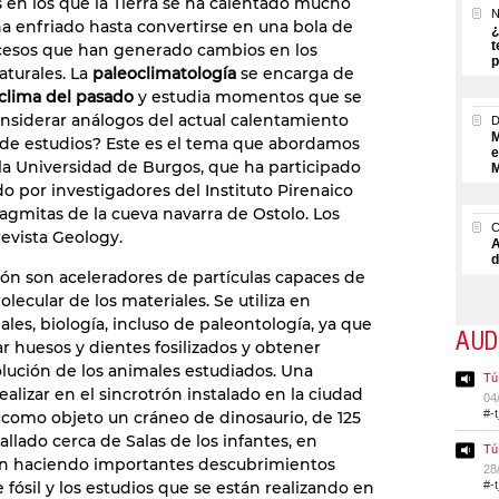
n los que la Tierra se ha calentado mucho
N
ha enfriado hasta convertirse en una bola de
¿
t
cesos que han generado cambios en los
p
aturales. La
paleoclimatología
se encarga de
 clima del pasado
y estudia momentos que se
siderar análogos del actual calentamiento
M
o de estudios? Este es el tema que abordamos
e
la Universidad de Burgos, que ha participado
M
do por investigadores del Instituto Pirenaico
lagmitas de la cueva navarra de Ostolo. Los
revista Geology.
A
d
trón son aceleradores de partículas capaces de
olecular de los materiales. Se utiliza en
ales, biología, incluso de paleontología, ya que
AUD
ar huesos y dientes fosilizados y obtener
olución de los animales estudiados. Una
Tú
ealizar en el sincrotrón instalado en la ciudad
04
#-
 como objeto un cráneo de dinosaurio, de 125
llado cerca de Salas de los infantes, en
Tú
tán haciendo importantes descubrimientos
28
e fósil y los estudios que se están realizando en
#-