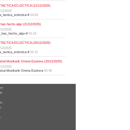
 TACTICA ECLECTICA (21/12/2025)
/12/2025
la_tactica_eclectica-#
54:59
 has hecho algo (21/12/2025)
/12/2025
t_has_hecho_algo-#
56:19
 TACTICA ECLECTICA (20/12/2025)
/12/2025
la_tactica_eclectica-#
56:31
skal Musikarik Onena Euskera (20/12/2025)
/12/2025
skal Musikarik Onena Euskera
55:40
ter
ok
am
m
e