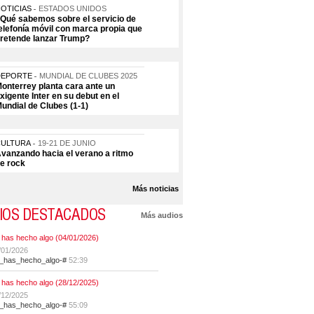
OTICIAS
ESTADOS UNIDOS
Qué sabemos sobre el servicio de
elefonía móvil con marca propia que
retende lanzar Trump?
DEPORTE
MUNDIAL DE CLUBES 2025
onterrey planta cara ante un
xigente Inter en su debut en el
undial de Clubes (1-1)
CULTURA
19-21 DE JUNIO
vanzando hacia el verano a ritmo
e rock
Más noticias
IOS DESTACADOS
Más audios
 has hecho algo (04/01/2026)
/01/2026
t_has_hecho_algo-#
52:39
 has hecho algo (28/12/2025)
/12/2025
t_has_hecho_algo-#
55:09