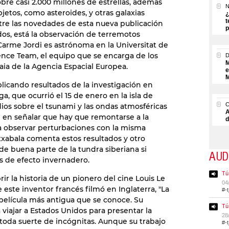
obre casi 2.000 millones de estrellas, además
N
jetos, como asteroides, y otras galaxias
¿
t
ntre las novedades de esta nueva publicación
p
dos, está la observación de terremotos
 Carme Jordi es astrónoma en la Universitat de
nce Team, el equipo que se encarga de los
M
aia de la Agencia Espacial Europea.
e
M
licando resultados de la investigación en
a, que ocurrió el 15 de enero en la isla de
dios sobre el tsunami y las ondas atmosféricas
A
 en señalar que hay que remontarse a la
d
a observar perturbaciones con la misma
xabala comenta estos resultados y otro
de buena parte de la tundra siberiana si
AUD
es de efecto invernadero.
Tú
ir la historia de un pionero del cine Louis Le
04
e este inventor francés filmó en Inglaterra, "La
#-
 película más antigua que se conoce. Su
Tú
 viajar a Estados Unidos para presentar la
28
toda suerte de incógnitas. Aunque su trabajo
#-