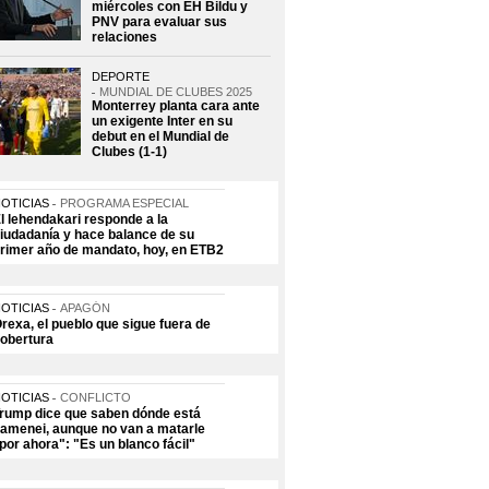
miércoles con EH Bildu y
PNV para evaluar sus
relaciones
DEPORTE
MUNDIAL DE CLUBES 2025
Monterrey planta cara ante
un exigente Inter en su
debut en el Mundial de
Clubes (1-1)
OTICIAS
PROGRAMA ESPECIAL
l lehendakari responde a la
iudadanía y hace balance de su
rimer año de mandato, hoy, en ETB2
OTICIAS
APAGÓN
rexa, el pueblo que sigue fuera de
obertura
OTICIAS
CONFLICTO
rump dice que saben dónde está
amenei, aunque no van a matarle
por ahora": "Es un blanco fácil"