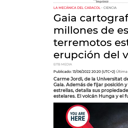
LA MECÁNICA DEL CARACOL
CIENCIA
Gaia cartograf
millones de es
terremotos est
erupción del 
EITB MEDIA
Publicado:
13/06/2022
20:20
(UTC+2)
Última 
Carme Jordi, de la Universitat d
Gaia. Además de fijar posición 
estrellas, detalla sus propiedad
estelares. El volcán Hunga y el f