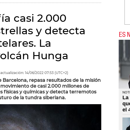
ía casi 2.000
trellas y detecta
ES N
elares. La
volcán Hunga
actualización:
14/06/2022
07:53
(UTC+2)
e Barcelona, repasa resultados de la misión
y movimiento de casi 2.000 millones de
es físicas y químicas y detecta terremotos
NOTI
La
uturo de la tundra siberiana.
qu
el