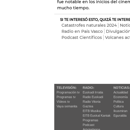
fue notable en los inicios del cine
mucho tiempo.
SI TE INTERESÓ ESTO, QUIZÁ TE INTE
Catastrofes naturales 2024
Notic
Radio en País Vasco
Divulgación
Podcast Científicos
Volcanes ac
TELEVISIÓN:
RADIO:
NOTICIAS:
Programación tv
Euskadi Irratia
Actualidad
Programas tv
Radio Euskadi
Economía
Vídeos tv
Radio Vitoria
Política
Vaya semanita
Gaztea
Cultura
EITB Musika
Ikusmiran
EiTB Euskal Kantak
Eguraldia
Programas
Podcast
Artxipelagoa