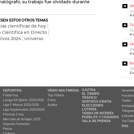
matógrafo, su trabajo fue olvidado durante
LA
21
#-
RESEN ESTOS OTROS TEMAS
Tú
ias científicas de hoy
21
 Cientifica en Directo
#-
tivos 2024
Universo
LA
20
#-
Eu
20
Eu
GAZTEA
DEPORTES:
VÍDEO MULTIMEDIA
Newslet
EL TIEMPO
Fútbol hoy
Top Vídeos
Facebo
TRÁFICO
LaLiga EA Sports 2025/2026
Fotos
Twitter
SORTEOS GRATIS
Liga F Moeve 2025/2026
Audios
ELECCIONES
Instagr
LOTERÍA
Liga Hypermotion 2025/2026
Telegra
TEMAS DE INTERÉS
Fórmula 1 hoy
Linkedin
PUEBLOS Y CIUDADES
Mercado de fichajes 2025
SALA DE PRENSA
YouTub
Deporte Femenino
RSS
Pelota
Ciclismo