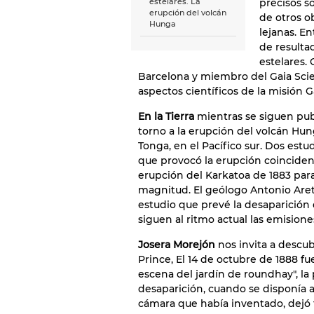
precisos s
estelares. La
erupción del volcán
de otros ob
Hunga
lejanas. E
de resulta
estelares.
Barcelona y miembro del Gaia Scie
aspectos científicos de la misión G
En la Tierra
mientras se siguen pub
torno a la erupción del volcán Hung
Tonga, en el Pacífico sur. Dos estu
que provocó la erupción coinciden
erupción del Karkatoa de 1883 par
magnitud. El geólogo Antonio Aret
estudio que prevé la desaparición 
siguen al ritmo actual las emision
Josera Morejón
nos invita a descubr
Prince, El 14 de octubre de 1888 fu
escena del jardín de roundhay", la
desaparición, cuando se disponía a
cámara que había inventado, dejó 