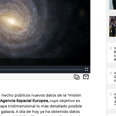
N
E
c
p
N
O
c
N
 hecho públicos nuevos datos de la "misión
T
Agencia Espacial Europea,
cuyo objetivo es
J
"
apa tridimensional lo más detallado posible
 galaxia. A día de hoy ya ha obtenido datos