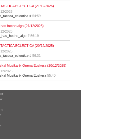
 TACTICA ECLECTICA (21/12/2025)
/12/2025
la_tactica_eclectica-#
54:59
 has hecho algo (21/12/2025)
/12/2025
t_has_hecho_algo-#
56:19
 TACTICA ECLECTICA (20/12/2025)
/12/2025
la_tactica_eclectica-#
56:31
skal Musikarik Onena Euskera (20/12/2025)
/12/2025
skal Musikarik Onena Euskera
55:40
ter
ok
am
m
e