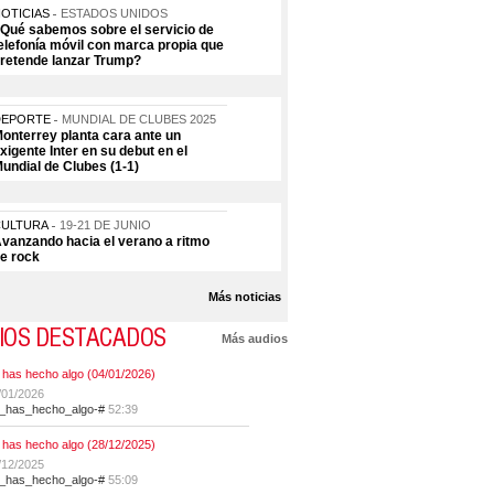
OTICIAS
ESTADOS UNIDOS
Qué sabemos sobre el servicio de
elefonía móvil con marca propia que
retende lanzar Trump?
DEPORTE
MUNDIAL DE CLUBES 2025
onterrey planta cara ante un
xigente Inter en su debut en el
undial de Clubes (1-1)
CULTURA
19-21 DE JUNIO
vanzando hacia el verano a ritmo
e rock
Más noticias
IOS DESTACADOS
Más audios
 has hecho algo (04/01/2026)
/01/2026
t_has_hecho_algo-#
52:39
 has hecho algo (28/12/2025)
/12/2025
t_has_hecho_algo-#
55:09