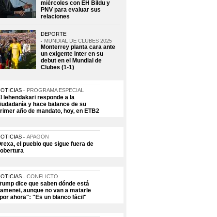
miércoles con EH Bildu y
PNV para evaluar sus
relaciones
DEPORTE
MUNDIAL DE CLUBES 2025
Monterrey planta cara ante
un exigente Inter en su
debut en el Mundial de
Clubes (1-1)
OTICIAS
PROGRAMA ESPECIAL
l lehendakari responde a la
iudadanía y hace balance de su
rimer año de mandato, hoy, en ETB2
OTICIAS
APAGÓN
rexa, el pueblo que sigue fuera de
obertura
OTICIAS
CONFLICTO
rump dice que saben dónde está
amenei, aunque no van a matarle
por ahora": "Es un blanco fácil"