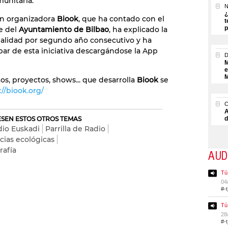
munitaria.
N
¿
ón organizadora
Biook
, que ha contado con el
t
p
e del
Ayuntamiento de Bilbao
, ha explicado la
ealidad por segundo año consecutivo y ha
par de esta iniciativa descargándose la App
M
e
M
tos, proyectos, shows... que desarrolla
Biook
se
://biook.org/
A
RESEN ESTOS OTROS TEMAS
d
dio Euskadi
Parrilla de Radio
cias ecológicas
rafía
AUD
Tú
04
#-
Tú
28
#-