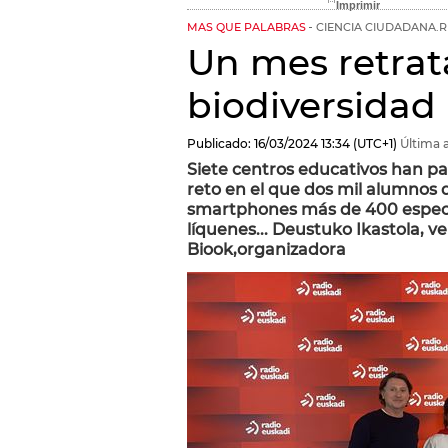
MAS QUE PALABRAS
CIENCIA CIUDADANA.
Un mes retrat
biodiversidad
Publicado:
16/03/2024
13:34
(UTC+1)
Última a
Siete centros educativos han pa
reto en el que dos mil alumnos d
smartphones más de 400 especie
líquenes... Deustuko Ikastola, v
Biook,organizadora