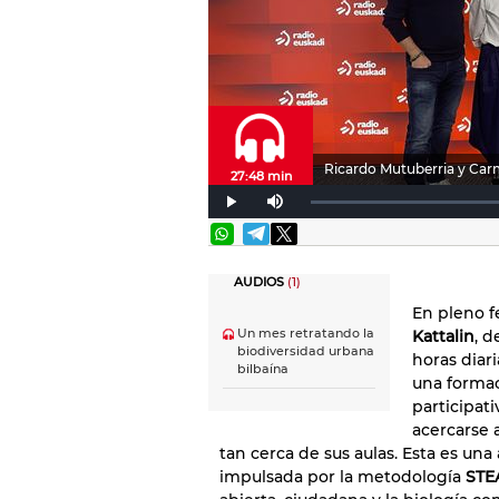
Ricardo Mutuberria y Carme
27:48 min
AUDIOS
(1)
En pleno 
Un mes retratando la
Kattalin
, 
biodiversidad urbana
horas diari
bilbaína
una formac
participat
acercarse 
tan cerca de sus aulas. Esta es una
impulsada por la metodología
STE