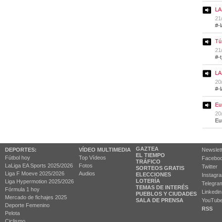
LA
21
#-
Tú
21
#-
LA
20
#-
Eu
20
Eu
GAZTEA
DEPORTES:
VÍDEO MULTIMEDIA
Newslet
EL TIEMPO
Fútbol hoy
Top Vídeos
Facebo
TRÁFICO
LaLiga EA Sports 2025/2026
Fotos
Twitter
SORTEOS GRATIS
Liga F Moeve 2025/2026
Audios
ELECCIONES
Instagr
LOTERÍA
Liga Hypermotion 2025/2026
Telegra
TEMAS DE INTERÉS
Fórmula 1 hoy
Linkedin
PUEBLOS Y CIUDADES
Mercado de fichajes 2025
SALA DE PRENSA
YouTub
Deporte Femenino
RSS
Pelota
Ciclismo