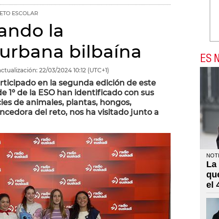
RETO ESCOLAR
ando la
 urbana bilbaína
ES N
ctualización:
22/03/2024
10:12
(UTC+1)
rticipado en la segunda edición de este
e 1º de la ESO han identificado con sus
s de animales, plantas, hongos,
encedora del reto, nos ha visitado junto a
NOTI
La
qu
el