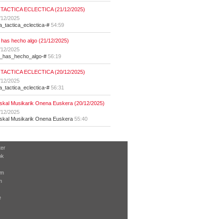
 TACTICA ECLECTICA (21/12/2025)
/12/2025
la_tactica_eclectica-#
54:59
 has hecho algo (21/12/2025)
/12/2025
t_has_hecho_algo-#
56:19
 TACTICA ECLECTICA (20/12/2025)
/12/2025
la_tactica_eclectica-#
56:31
skal Musikarik Onena Euskera (20/12/2025)
/12/2025
skal Musikarik Onena Euskera
55:40
ter
ok
am
m
e