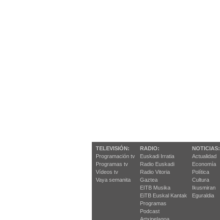
TELEVISIÓN:
RADIO:
NOTICIAS:
Programación tv
Euskadi Irratia
Actualidad
Programas tv
Radio Euskadi
Economía
Vídeos tv
Radio Vitoria
Política
Vaya semanita
Gaztea
Cultura
EITB Musika
Ikusmiran
EiTB Euskal Kantak
Eguraldia
Programas
Podcast
Artxipelagoa