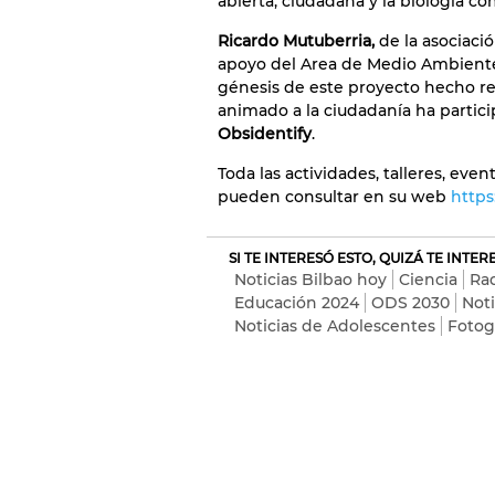
abierta, ciudadana y la biología co
Ricardo Mutuberria,
de la asociaci
apoyo del Area de Medio Ambient
génesis de este proyecto hecho r
animado a la ciudadanía ha partici
Obsidentify
.
Toda las actividades, talleres, even
pueden consultar en su web
https
SI TE INTERESÓ ESTO, QUIZÁ TE INTE
Noticias Bilbao hoy
Ciencia
Ra
Educación 2024
ODS 2030
Noti
Noticias de Adolescentes
Fotog