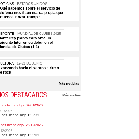
OTICIAS
ESTADOS UNIDOS
Qué sabemos sobre el servicio de
elefonía móvil con marca propia que
retende lanzar Trump?
DEPORTE
MUNDIAL DE CLUBES 2025
onterrey planta cara ante un
xigente Inter en su debut en el
undial de Clubes (1-1)
CULTURA
19-21 DE JUNIO
vanzando hacia el verano a ritmo
e rock
Más noticias
IOS DESTACADOS
Más audios
 has hecho algo (04/01/2026)
/01/2026
t_has_hecho_algo-#
52:39
 has hecho algo (28/12/2025)
/12/2025
t_has_hecho_algo-#
55:09