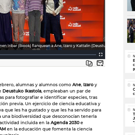
n Iribar (Biook) flanquean a Ane, Izaro y Kattalin (Deustuko Ikastola)
N
E
c
p
febrero, alumnas y alumnos como
Ane
,
Izaro
y
N
O
de
Deustuko Ikastola
, empleaban un par de
c
as para fotografiar e identificar especies, tras
ión previa. Un ejercicio de ciencia educativa y
iva que les ha gustado y que les ha servido para
N
T
a una biodiversidad que desconocían tenerla
J
 actividad incluida en la
Agenda 2030
e
"
AM
en la educación que fomenta la ciencia