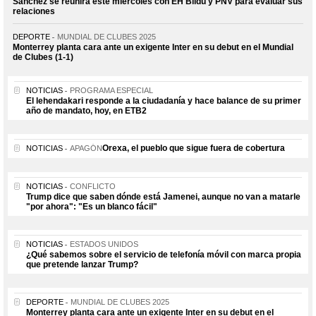
Sánchez se reunirá este miércoles con EH Bildu y PNV para evaluar sus
relaciones
DEPORTE
MUNDIAL DE CLUBES 2025
Monterrey planta cara ante un exigente Inter en su debut en el Mundial
de Clubes (1-1)
NOTICIAS
PROGRAMA ESPECIAL
El lehendakari responde a la ciudadanía y hace balance de su primer
año de mandato, hoy, en ETB2
Orexa, el pueblo que sigue fuera de cobertura
NOTICIAS
APAGÓN
NOTICIAS
CONFLICTO
Trump dice que saben dónde está Jamenei, aunque no van a matarle
"por ahora": "Es un blanco fácil"
NOTICIAS
ESTADOS UNIDOS
¿Qué sabemos sobre el servicio de telefonía móvil con marca propia
que pretende lanzar Trump?
DEPORTE
MUNDIAL DE CLUBES 2025
Monterrey planta cara ante un exigente Inter en su debut en el