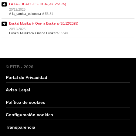
LA TACTICA ECLECTICA (20/12/2025)
20/12/2025
#-la_tactica_eclectica-#
56:31
Euskal Musikarik Onena Euskera (20/12/2025)
20/12/2025
Euskal Musikarik Onena Euskera
55:40
© EITB - 2026
Portal de Privacidad
Aviso Legal
Política de cookies
Configuración cookies
Transparencia