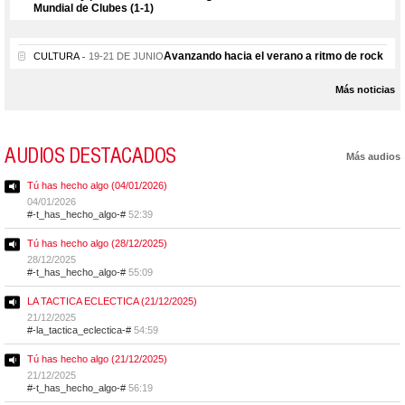
Mundial de Clubes (1-1)
Avanzando hacia el verano a ritmo de rock
CULTURA
19-21 DE JUNIO
Más noticias
AUDIOS DESTACADOS
Más audios
Tú has hecho algo (04/01/2026)
04/01/2026
#-t_has_hecho_algo-#
52:39
Tú has hecho algo (28/12/2025)
28/12/2025
#-t_has_hecho_algo-#
55:09
LA TACTICA ECLECTICA (21/12/2025)
21/12/2025
#-la_tactica_eclectica-#
54:59
Tú has hecho algo (21/12/2025)
21/12/2025
#-t_has_hecho_algo-#
56:19