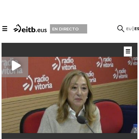
☰
EU
E
EN DIRECTO
☰