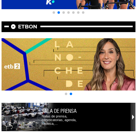
ETBON
SALA DE PRENSA
Notas de prensa,
convocatorias, agenda,
fototeca,…