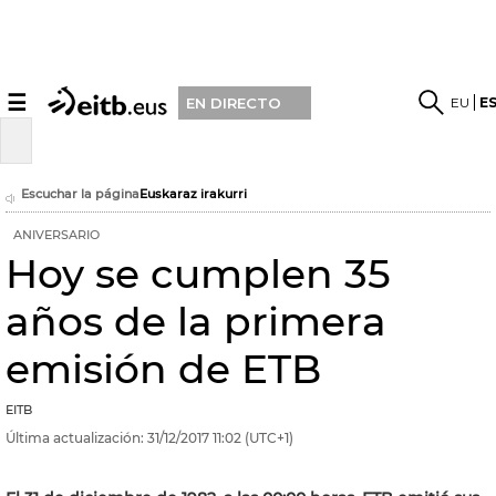
☰
EU
E
EN DIRECTO
Escuchar la página
Euskaraz irakurri
ANIVERSARIO
Hoy se cumplen 35
años de la primera
emisión de ETB
EITB
Última actualización:
31/12/2017
11:02
(UTC+1)