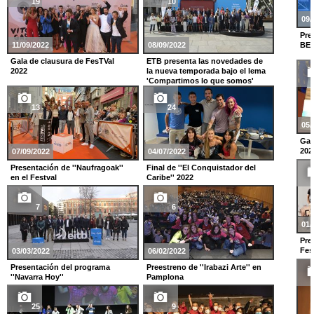
19
10
09/
Pre
BE
11/09/2022
08/09/2022
Gala de clausura de FesTVal
ETB presenta las novedades de
2022
la nueva temporada bajo el lema
'Compartimos lo que somos'
13
24
05/
Gal
202
07/09/2022
04/07/2022
Presentación de ''Naufragoak''
Final de ''El Conquistador del
en el Festval
Caribe'' 2022
7
6
01/
Pre
Fes
03/03/2022
06/02/2022
Presentación del programa
Preestreno de ''Irabazi Arte'' en
''Navarra Hoy''
Pamplona
25
9