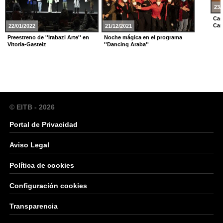
23/
Cas
Car
22/01/2022
21/12/2021
Preestreno de ''Irabazi Arte'' en
Noche mágica en el programa
Vitoria-Gasteiz
''Dancing Araba''
© EITB - 2026
Portal de Privacidad
Aviso Legal
Política de cookies
Configuración cookies
Transparencia