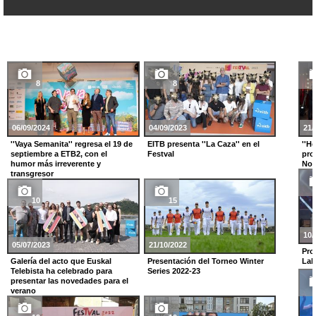
8
8
06/09/2024
04/09/2023
21/
''Vaya Semanita'' regresa el 19 de
EITB presenta ''La Caza'' en el
''He
septiembre a ETB2, con el
Festval
pro
humor más irreverente y
No
transgresor
10
15
10/
05/07/2023
21/10/2022
Pro
Galería del acto que Euskal
Presentación del Torneo Winter
Lab
Telebista ha celebrado para
Series 2022-23
presentar las novedades para el
verano