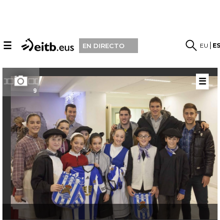
☰
EU
E
EN DIRECTO
☰
9