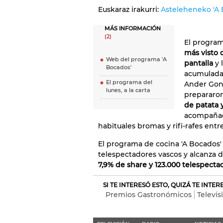
Euskaraz irakurri:
Asteleheneko 'A 
MÁS INFORMACIÓN
(2)
El program
más visto 
Web del programa 'A
pantalla
y 
Bocados'
acumulada 
El programa del
Ander Gonz
lunes, a la carta
prepararo
de patata 
acompañada
habituales bromas y rifi-rafes entre
El programa de cocina 'A Bocados' 
telespectadores vascos y alcanza 
7,9% de share y 123.000 telespecta
SI TE INTERESÓ ESTO, QUIZÁ TE INTE
Premios Gastronómicos
Televis