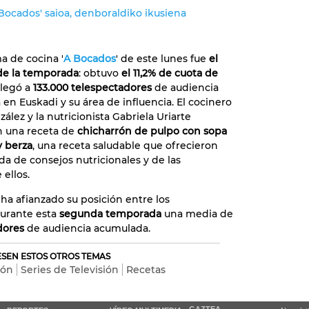
Bocados' saioa, denboraldiko ikusiena
a de cocina '
A Bocados
' de este lunes fue
el
de la temporada
: obtuvo
el 11,2% de cuota de
llegó a
133.000 telespectadores
de audiencia
en Euskadi y su área de influencia. El cocinero
ález y la nutricionista Gabriela Uriarte
n una receta de
chicharrón de pulpo con sopa
y berza
, una receta saludable que ofrecieron
 de consejos nutricionales y de las
 ellos.
ha afianzado su posición entre los
durante esta
segunda temporada
una media de
dores
de audiencia acumulada.
RESEN ESTOS OTROS TEMAS
ión
Series de Televisión
Recetas