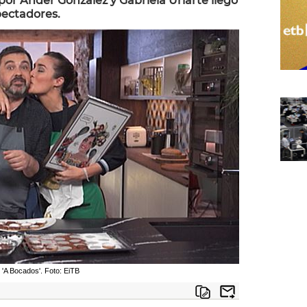
por Ander González y Gabriela Uriarte llegó
spectadores.
 'A Bocados'. Foto: EiTB