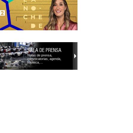
SALA DE PRENSA
Notas de prensa,
convocatorias, agenda,
fototeca,…