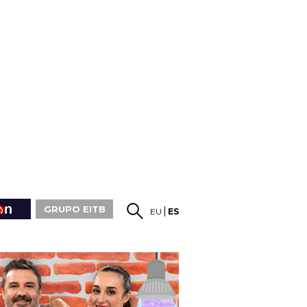
GRUPO EITB
EU
ES