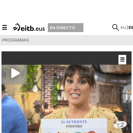
☰
EU
E
EN DIRECTO
PROGRAMAS
☰