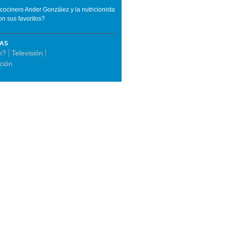
ocinero Ander González y la nutricionista
on sus favoritos?
MAS
n?
Televisión
ción