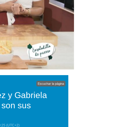
Escuchar la página
z y Gabriela
 son sus
0:25
(UTC+2)