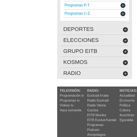
Programas P-T
Programas U-Z
DEPORTES
ELECCIONES
GRUPO EITB
KOSMOS
RADIO
TELEVISIÓN:
RADIO:
NOTICIAS:
Programación tv
Euskadi Irratia
Actualidad
Programas tv
Radio Euskadi
Economía
Vídeos tv
Radio Vitoria
Política
Vaya semanita
Gaztea
Cultura
EITB Musika
Ikusmiran
EiTB Euskal Kantak
Eguraldia
Programas
Podcast
Artxipelagoa