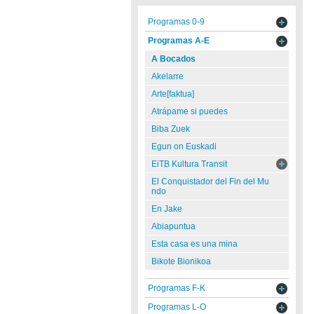
Programas 0-9
Programas A-E
A Bocados
Akelarre
Arte[faktua]
Atrápame si puedes
Biba Zuek
Egun on Euskadi
EiTB Kultura Transit
El Conquistador del Fin del Mu
ndo
En Jake
Abiapuntua
Esta casa es una mina
Bikote Bionikoa
Programas F-K
Programas L-O