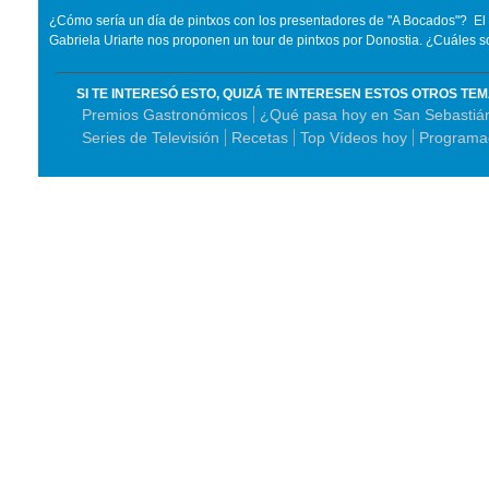
¿Cómo sería un día de pintxos con los presentadores de "A Bocados"? El c
Gabriela Uriarte nos proponen un tour de pintxos por Donostia. ¿Cuáles s
SI TE INTERESÓ ESTO, QUIZÁ TE INTERESEN ESTOS OTROS TE
Premios Gastronómicos
¿Qué pasa hoy en San Sebastiá
Series de Televisión
Recetas
Top Vídeos hoy
Programa