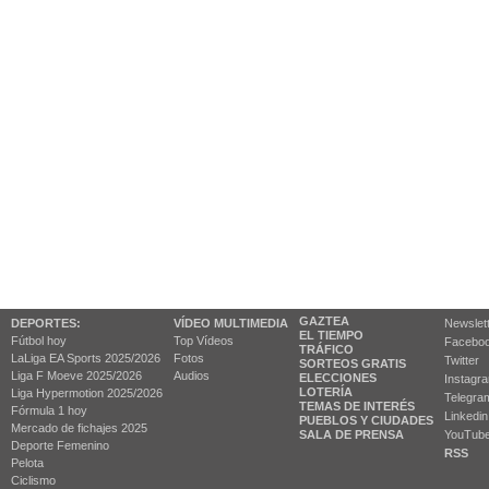
GAZTEA
DEPORTES:
VÍDEO MULTIMEDIA
Newslet
EL TIEMPO
Fútbol hoy
Top Vídeos
Facebo
TRÁFICO
LaLiga EA Sports 2025/2026
Fotos
Twitter
SORTEOS GRATIS
Liga F Moeve 2025/2026
Audios
ELECCIONES
Instagr
LOTERÍA
Liga Hypermotion 2025/2026
Telegra
TEMAS DE INTERÉS
Fórmula 1 hoy
Linkedin
PUEBLOS Y CIUDADES
Mercado de fichajes 2025
SALA DE PRENSA
YouTub
Deporte Femenino
RSS
Pelota
Ciclismo