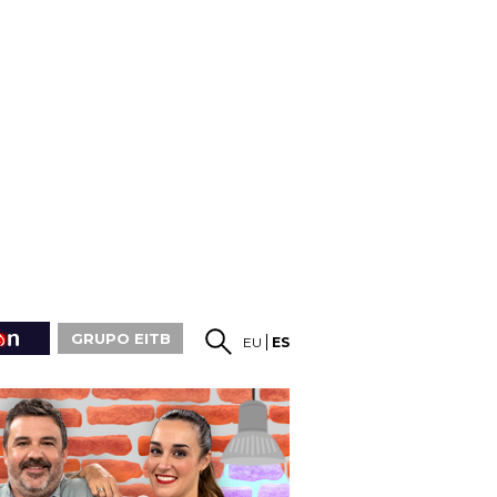
GRUPO EITB
EU
ES