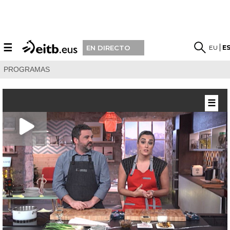
☰
EU
E
EN DIRECTO
PROGRAMAS
☰