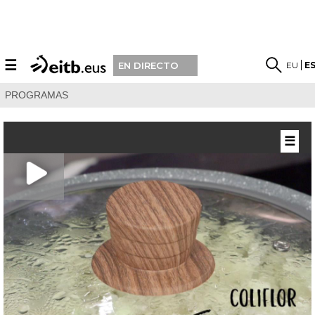
☰
EU
E
EN DIRECTO
PROGRAMAS
☰