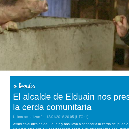
El alcalde de Elduain nos pre
la cerda comunitaria
Última actualización:
13/01/2018
20:05
(UTC+1)
Axola
es el alcalde de Elduain y nos lleva a conocer a la cerda del pueblo