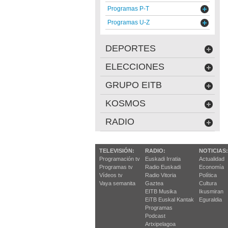
Programas P-T
Programas U-Z
DEPORTES
ELECCIONES
GRUPO EITB
KOSMOS
RADIO
TELEVISIÓN:
RADIO:
NOTICIAS:
Programación tv
Euskadi Irratia
Actualidad
Programas tv
Radio Euskadi
Economía
Vídeos tv
Radio Vitoria
Política
Vaya semanita
Gaztea
Cultura
EITB Musika
Ikusmiran
EiTB Euskal Kantak
Eguraldia
Programas
Podcast
Artxipelagoa