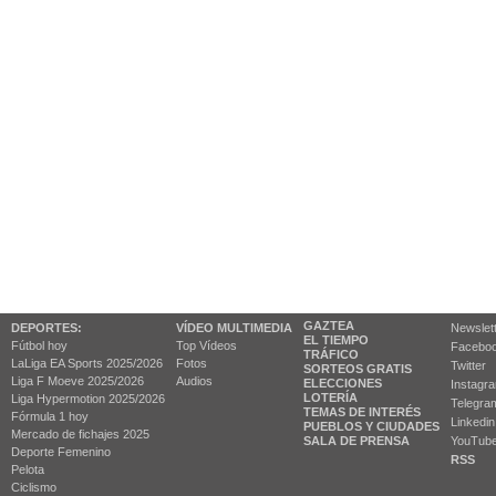
GAZTEA
DEPORTES:
VÍDEO MULTIMEDIA
Newslet
EL TIEMPO
Fútbol hoy
Top Vídeos
Facebo
TRÁFICO
LaLiga EA Sports 2025/2026
Fotos
Twitter
SORTEOS GRATIS
Liga F Moeve 2025/2026
Audios
ELECCIONES
Instagr
LOTERÍA
Liga Hypermotion 2025/2026
Telegra
TEMAS DE INTERÉS
Fórmula 1 hoy
Linkedin
PUEBLOS Y CIUDADES
Mercado de fichajes 2025
SALA DE PRENSA
YouTub
Deporte Femenino
RSS
Pelota
Ciclismo