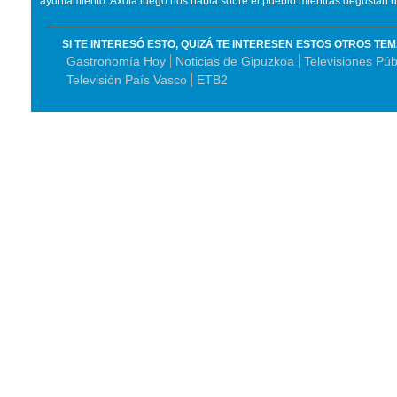
ayuntamiento.
Axola
luego nos habla sobre el pueblo mientras degustan una
SI TE INTERESÓ ESTO, QUIZÁ TE INTERESEN ESTOS OTROS TE
Gastronomía Hoy
Noticias de Gipuzkoa
Televisiones Púb
Televisión País Vasco
ETB2