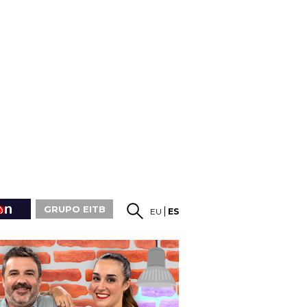
GRUPO EITB
EU
ES