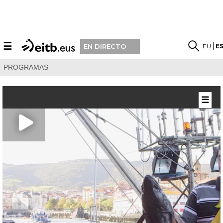
☰
EU
E
EN DIRECTO
PROGRAMAS
☰