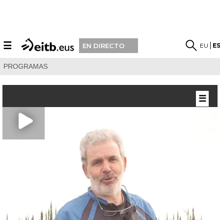
☰
EU
E
EN DIRECTO
PROGRAMAS
☰