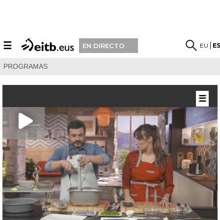
☰
EU
E
EN DIRECTO
PROGRAMAS
☰