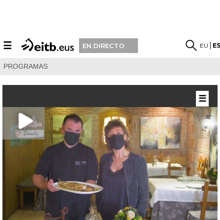
☰
EU
E
EN DIRECTO
PROGRAMAS
☰