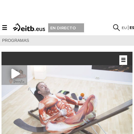
☰
EU
E
EN DIRECTO
PROGRAMAS
☰