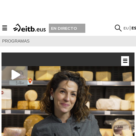
☰
EU
E
EN DIRECTO
PROGRAMAS
☰